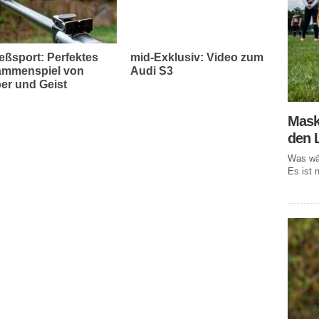
eßsport: Perfektes
mid-Exklusiv: Video zum
mmenspiel von
Audi S3
er und Geist
Mask
den 
Was wär
Es ist n