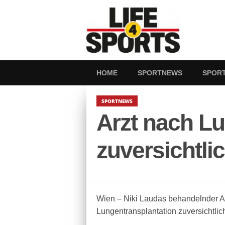
HOME
SPORTNEWS
SPOR
SPORTNEWS
Arzt nach L
zuversichtli
Wien – Niki Laudas behandelnder Ar
Lungentransplantation zuversichtli