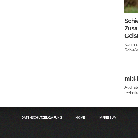
Schi
Zusa
Geis
Kaum ei
Schießs
mid-
Audi st
technika
DATENSCHUTZERKLÄRUNG
HOME
IMPRESSUM