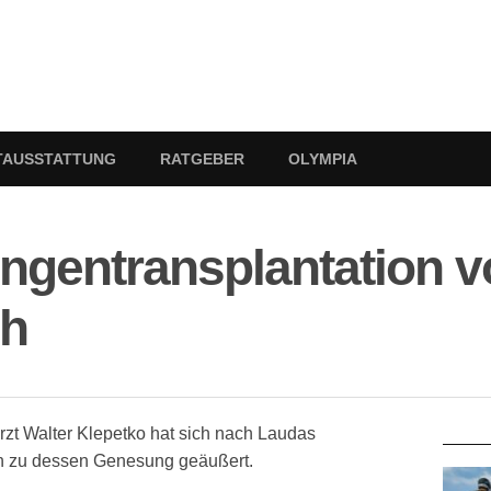
TAUSSTATTUNG
RATGEBER
OLYMPIA
ungentransplantation 
ch
RATG
zt Walter Klepetko hat sich nach Laudas
ch zu dessen Genesung geäußert.