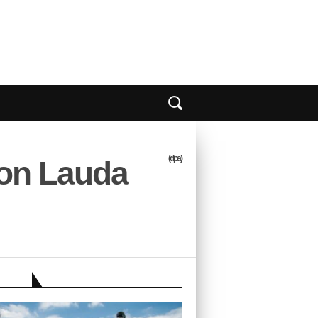
(dpa)
von Lauda
EBER