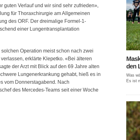
r guten Verlauf und wir sind sehr zufrieden»,
eilung für Thoraxchirurgie am Allgemeinen
ung des ORF. Der dreimalige Formel-1-
aschend einer Lungentransplantation
 solchen Operation meist schon nach zwei
Mask
erlassen, erklärte Klepetko. «Bei älteren
den 
agte der Arzt mit Blick auf den 69 Jahre alten
schwere Lungenerkrankung gehabt, hieß es in
Was wär
Es ist n
es vom Donnerstagabend. Nach
tschef des Mercedes-Teams seit einer Woche