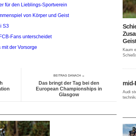
r für den Lieblings-Sportverein
mmenspiel von Körper und Geist
Schi
i S3
Zusa
FCB-Fans unterscheidet
Geis
 mit der Vorsorge
Kaum ei
Schießs
BEITRAG DANACH →
mid-
ch
Das bringt der Tag bei den
ation
European Championships in
Audi st
Glasgow
technika
AKTUE