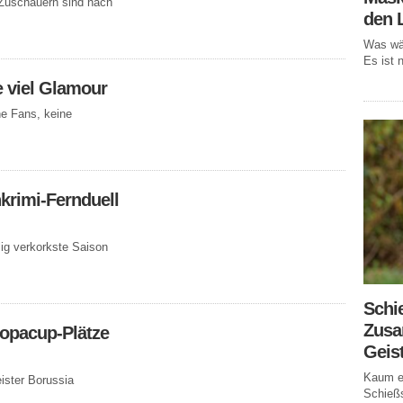
 Zuschauern sind nach
den 
Was wär
Es ist n
e viel Glamour
e Fans, keine
krimi-Fernduell
lig verkorkste Saison
Schi
Zusa
opacup-Plätze
Geis
Kaum ei
ister Borussia
Schießs