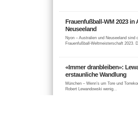
Frauenfußball-WM 2023 in 
Neuseeland
Nyon – Australien und Neuseeland sind 
Frauenfußball-Weltmeisterschaft 2023. D
«Immer dranbleiben»: Lew
erstaunliche Wandlung
München – Wenn’s um Tore und Torrekord
Robert Lewandowski wenig...
Zorc bestätigt: Favre auch 
Saison BVB-Coach
Dortmund – Lucien Favre bleibt auch in 
Trainer des Fußball-Vizemeisters...