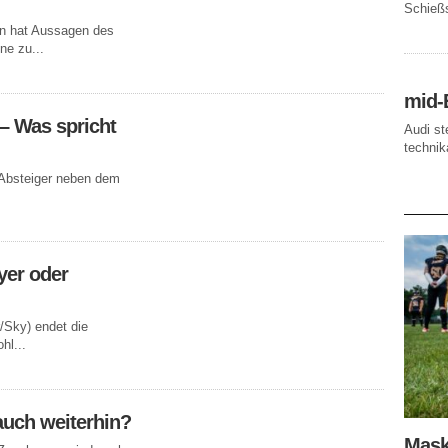
Schießs
on hat Aussagen des
ne zu...
mid-
 – Was spricht
Audi st
technika
e Absteiger neben dem
AKTUE
yer oder
/Sky) endet die
hl...
auch weiterhin?
Mask