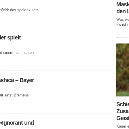
Mask
hfeldt das spektakuläre
den 
Was wär
Es ist n
er spielt
it einem fulminanten
shica – Bayer
lt setzt Bremens
Schi
Zusa
Geis
«Ignorant und
Kaum ei