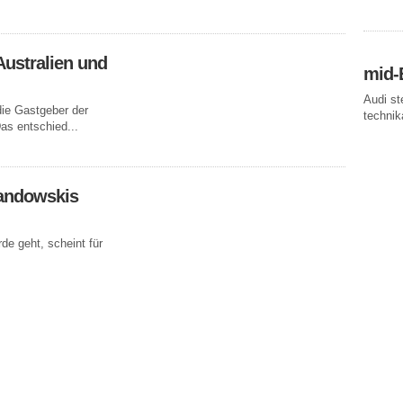
Australien und
mid-
Audi st
die Gastgeber der
technika
as entschied...
andowskis
e geht, scheint für
in neuer
der neuen Saison