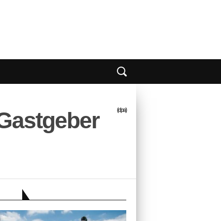
(dpa)
-Gastgeber
EBER