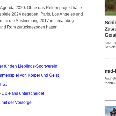
 Agenda 2020. Ohne das Reformprojekt hätte
spiele 2024 gegeben. Paris, Los Angeles und
n für die Abstimmung 2017 in Lima übrig
Schi
und Rom zurückgezogen hatten.
Zusa
Geis
Kaum ei
Schießs
r für den Lieblings-Sportverein
mid-
mmenspiel von Körper und Geist
Audi st
technika
i S3
FCB-Fans unterscheidet
AKTUE
 mit der Vorsorge