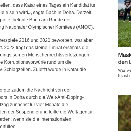
stellen, dass Katar eines Tages ein Kandidat für
ele sein wird», sagte Bach in Doha. Derzeit
 Spiele, betonte Bach am Rande der
ng Nationaler Olympischer Komitees (ANOC).
ommerspiele 2016 und 2020 beworben, war aber
t. 2022 trägt das kleine Emirat erstmals die
Mask
erdings sorgen Menschenrechtsverletzungen
den 
e Korruptionsvorwürfe rund um die
-Schlagzeilen. Zuletzt wurde in Katar die
Was wär
Es ist n
orgte zudem die Nachricht von der
rs in Doha durch die Welt-Anti-Doping-
zog zunächst für vier Monate die
den der Suspendierung teilte die Weltagentur
erden, wenn sie die internationalen
rfüllen.