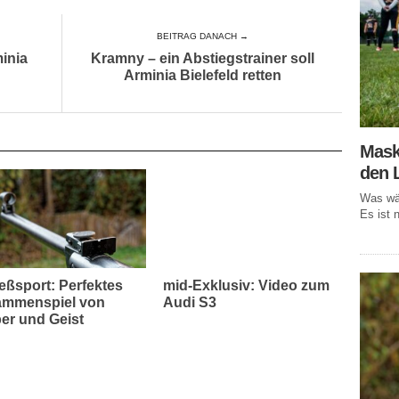
BEITRAG DANACH →
inia
Kramny – ein Abstiegstrainer soll
Arminia Bielefeld retten
Mask
den 
Was wär
Es ist n
eßsport: Perfektes
mid-Exklusiv: Video zum
mmenspiel von
Audi S3
er und Geist