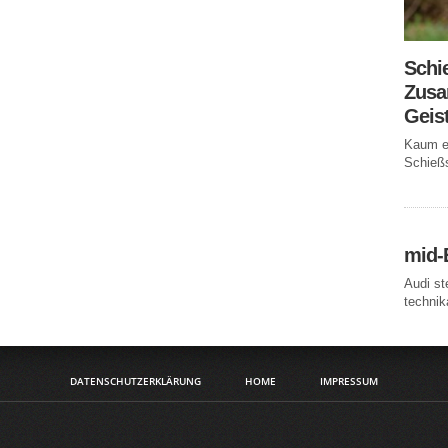
Schi
Zusa
Geis
Kaum ei
Schießs
mid-
Audi st
technika
DATENSCHUTZERKLÄRUNG
HOME
IMPRESSUM