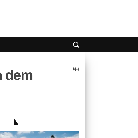
(dpa)
h dem
EBER