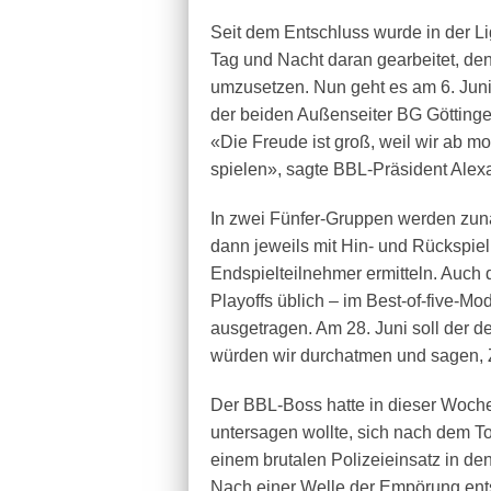
Seit dem Entschluss wurde in der Li
Tag und Nacht daran gearbeitet, den
umzusetzen. Nun geht es am 6. Juni
der beiden Außenseiter BG Göttinge
«Die Freude ist groß, weil wir ab m
spielen», sagte BBL-Präsident Alexa
In zwei Fünfer-Gruppen werden zunäc
dann jeweils mit Hin- und Rückspiel 
Endspielteilnehmer ermitteln. Auch 
Playoffs üblich – im Best-of-five-M
ausgetragen. Am 28. Juni soll der 
würden wir durchatmen und sagen, Zi
Der BBL-Boss hatte in dieser Woche 
untersagen wollte, sich nach dem T
einem brutalen Polizeieinsatz in d
Nach einer Welle der Empörung ents