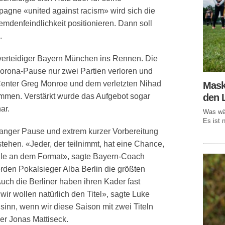
pagne «united against racism» wird sich die
emdenfeindlichkeit positionieren. Dann soll
.
elverteidiger Bayern München ins Rennen. Die
orona-Pause nur zwei Partien verloren und
enter Greg Monroe und dem verletzten Nihad
Mask
den 
mmen. Verstärkt wurde das Aufgebot sogar
ar.
Was wär
Es ist n
anger Pause und extrem kurzer Vorbereitung
tehen. «Jeder, der teilnimmt, hat eine Chance,
elle an dem Format», sagte Bayern-Coach
rden Pokalsieger Alba Berlin die größten
uch die Berliner haben ihren Kader fast
wir wollen natürlich den Titel», sagte Luke
inn, wenn wir diese Saison mit zwei Titeln
r Jonas Mattiseck.