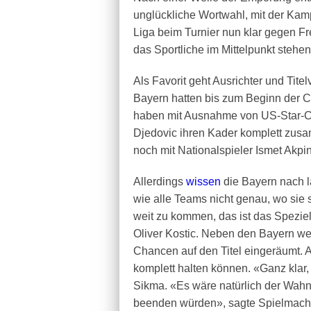
unglückliche Wortwahl, mit der Kam
Liga beim Turnier nun klar gegen Fr
das Sportliche im Mittelpunkt stehen
Als Favorit geht Ausrichter und Tit
Bayern hatten bis zum Beginn der C
haben mit Ausnahme von US-Star-C
Djedovic ihren Kader komplett zusa
noch mit Nationalspieler Ismet Akpin
Allerdings
wissen
die Bayern nach l
wie alle Teams nicht genau, wo sie s
weit zu kommen, das ist das Spezi
Oliver Kostic. Neben den Bayern we
Chancen auf den Titel eingeräumt. A
komplett halten können. «Ganz klar, 
Sikma. «Es wäre natürlich der Wahns
beenden würden», sagte Spielmache