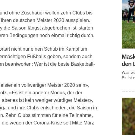
 und ohne Zuschauer wollen zehn Clubs bis
ihren deutschen Meister 2020 ausspielen.
die Saison längst abgebrochen ist, starten
eren Bedingungen noch einmal richtig durch.
ortart nicht nur einen Schub im Kampf um
Mask
ermächtigen Fußballs geben, sondern auch
den 
gen beantworten: Wer ist die beste Basketball-
Was wär
Es ist n
ister ein vollwertiger Meister 2020 sein»,
lz. «Es ist ein anderer Modus, der der
 aber es ist kein weniger würdiger Meister»,
Liga und ihre Clubs entschieden, die Saison in
en. Zehn Clubs stimmten für eine Teilnahme,
n, die wegen der Corona-Krise seit Mitte März