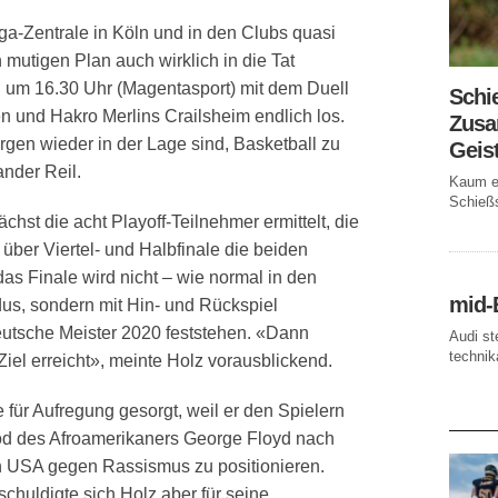
ga-Zentrale in Köln und in den Clubs quasi
 mutigen Plan auch wirklich in die Tat
 um 16.30 Uhr (Magentasport) mit dem Duell
Schi
n und Hakro Merlins Crailsheim endlich los.
Zusa
orgen wieder in der Lage sind, Basketball zu
Geis
nder Reil.
Kaum ei
Schießs
hst die acht Playoff-Teilnehmer ermittelt, die
über Viertel- und Halbfinale die beiden
das Finale wird nicht – wie normal in den
mid-
odus, sondern mit Hin- und Rückspiel
deutsche Meister 2020 feststehen. «Dann
Audi st
technika
el erreicht», meinte Holz vorausblickend.
für Aufregung gesorgt, weil er den Spielern
AKTUE
od des Afroamerikaners George Floyd nach
en USA gegen Rassismus zu positionieren.
chuldigte sich Holz aber für seine