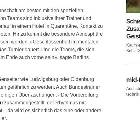
nschaft am besten mit den speziellen
n Teams sind inklusive ihrer Trainer und
Schi
rlauf in einem Hotel in Quarantäne, Kontakt zu
Zusa
erboten. Hinzu kommt die besondere Atmosphäre
Geis
er sein werden. «Geschlossenheit im mentalen
Kaum ei
 das Turnier dauert. Und die Teams, die sich
Schießs
m Ende auch vorne sein», sagte Berlins
mid-
ßenseiter wie Ludwigsburg oder Oldenburg
ten gefährlich zu werden. Auch Bundestrainer
Audi st
technika
 einigen Überraschungen. «Die Vorbereitung
u
zusammengestellt, der Rhythmus mit
nt – da wird es sicherlich das eine oder andere
 er.