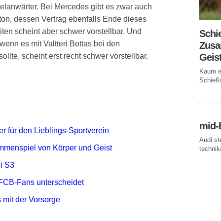
itelanwärter. Bei Mercedes gibt es zwar auch
on, dessen Vertrag ebenfalls Ende dieses
iten scheint aber schwer vorstellbar. Und
Schi
wenn es mit Valtteri Bottas bei den
Zusa
ollte, scheint erst recht schwer vorstellbar.
Geis
Kaum ei
Schießs
mid-
r für den Lieblings-Sportverein
Audi st
mmenspiel von Körper und Geist
technika
i S3
FCB-Fans unterscheidet
 mit der Vorsorge