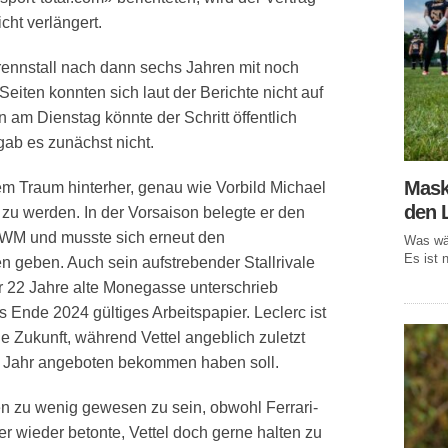
cht verlängert.
rennstall nach dann sechs Jahren mit noch
eiten konnten sich laut der Berichte nicht auf
 am Dienstag könnte der Schritt öffentlich
ab es zunächst nicht.
Mask
nem Traum hinterher, genau wie Vorbild Michael
den 
zu werden. In der Vorsaison belegte er den
r WM und musste sich erneut den
Was wär
Es ist n
geben. Auch sein aufstrebender Stallrivale
er 22 Jahre alte Monegasse unterschrieb
 Ende 2024 gültiges Arbeitspapier. Leclerc ist
e Zukunft, während Vettel angeblich zuletzt
res Jahr angeboten bekommen haben soll.
n zu wenig gewesen zu sein, obwohl Ferrari-
er wieder betonte, Vettel doch gerne halten zu