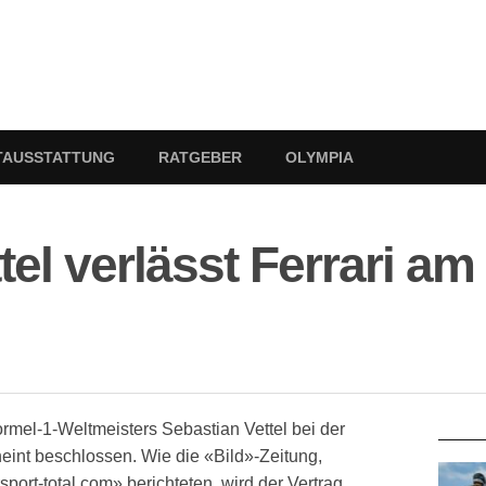
TAUSSTATTUNG
RATGEBER
OLYMPIA
tel verlässt Ferrari am
RATG
rmel-1-Weltmeisters Sebastian Vettel bei der
eint beschlossen. Wie die «Bild»-Zeitung,
port-total.com» berichteten, wird der Vertrag