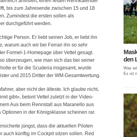
sterreich anvisiert, einen festen Rennkalender
offt, bis zum Jahresende zwischen 15 und 18
n. Zumindest die ersten sollen als
uer durchgeführt werden.
htige Person. Er liebt seinen Job, er liebt ihn
de, warum auch wir bei Ferrari ihn so sehr
Mask
f der Formel-1-Homepage über Vettel gesagt.
den 
 so überzeugen, wie man sich das bei seiner
 holte er für die Scuderia insgesamt, wurde
Was wär
Es ist n
ister und 2015 Dritter der WM-Gesamtwertung.
ahrer, aber nicht der älteste. Ich glaube nicht,
imit gibt», betont Vettel zuletzt in der Video-
einem Aus beim Rennstall aus Maranello aus
ls Optionen in der Königsklasse scheinen rar.
icherte jüngst, dass die aktuellen Piloten
r auch künftig im Cockpit sitzen sollen. Red