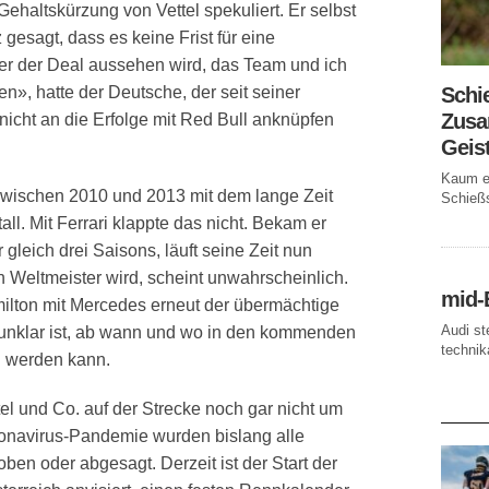
ehaltskürzung von Vettel spekuliert. Er selbst
 gesagt, dass es keine Frist für eine
r der Deal aussehen wird, das Team und ich
Schi
», hatte der Deutsche, der seit seiner
Zusa
 nicht an die Erfolge mit Red Bull anknüpfen
Geis
Kaum ei
zwischen 2010 und 2013 mit dem lange Zeit
Schießs
ll. Mit Ferrari klappte das nicht. Bekam er
gleich drei Saisons, läuft seine Zeit nun
 Weltmeister wird, scheint unwahrscheinlich.
mid-
milton mit Mercedes erneut der übermächtige
Audi st
ig unklar ist, ab wann und wo in den kommenden
technika
n werden kann.
tel und Co. auf der Strecke noch gar nicht um
AKTUE
ronavirus-Pandemie wurden bislang alle
en oder abgesagt. Derzeit ist der Start der