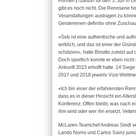
Formel-1-Saison für den 5. Juli in Ö
gibt es noch nicht. Die Rennserie h
Veranstaltungen austragen zu könne
Geisterrenen definitiv ohne Zuscha
«Seb ist eine authentische und aufric
wirklich, und das ist einer der Grün
schätzen», hatte Binotto zuletzt au
Doch sportlich konnte er eben nicht
Ankunft 2015 erhofft hatte. 14 Siege
2017 und 2018 jeweils Vize-Weltme
«Ich bin einer der erfahrensten Rennf
dass es in dieser Hinsicht ein Altersl
Konferenz. Offen bleibt, was nach 
ihm wird oder wer ihn ersetzt. Vette
McLaren-Teamchef Andreas Seidl vers
Lando Norris und Carlos Sainz junio