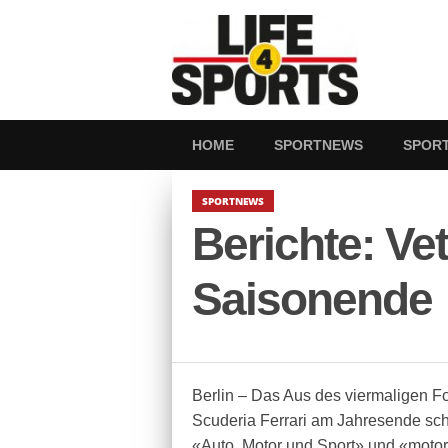
HOME
SPORTNEWS
SPOR
SPORTNEWS
Berichte: Vet
Saisonende
Berlin – Das Aus des viermaligen Fo
Scuderia Ferrari am Jahresende sch
«Auto, Motor und Sport» und «motors