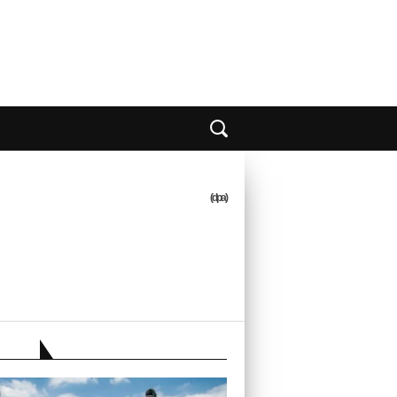
(dpa)
EBER