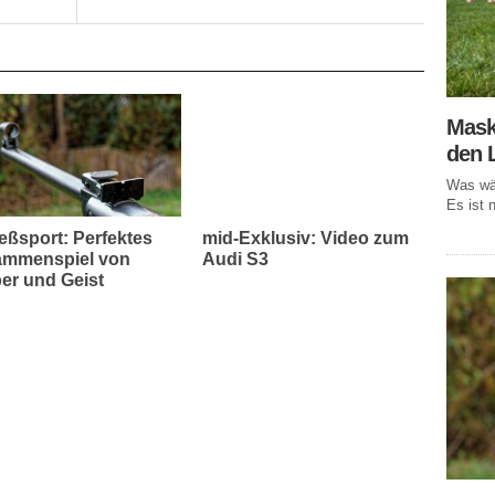
Mask
den 
Was wär
Es ist n
eßsport: Perfektes
mid-Exklusiv: Video zum
mmenspiel von
Audi S3
er und Geist