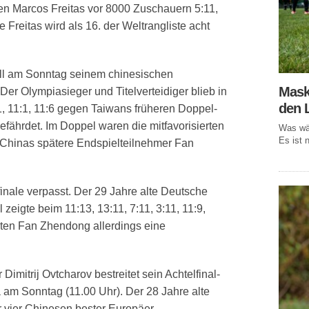
n Marcos Freitas vor 8000 Zuschauern 5:11,
ge Freitas wird als 16. der Weltrangliste acht
oll am Sonntag seinem chinesischen
Mask
r Olympiasieger und Titelverteidiger blieb in
den 
1, 11:1, 11:6 gegen Taiwans früheren Doppel-
ährdet. Im Doppel waren die mitfavorisierten
Was wär
Es ist n
 Chinas spätere Endspielteilnehmer Fan
finale verpasst. Der 29 Jahre alte Deutsche
eigte beim 11:13, 13:11, 7:11, 3:11, 11:9,
ten Fan Zhendong allerdings eine
Dimitrij Ovtcharov bestreitet sein Achtelfinal-
am Sonntag (11.00 Uhr). Der 28 Jahre alte
r vier Chinesen bester Europäer.