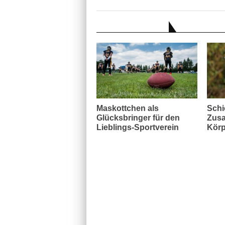
AUCH INTERESSANT
Maskottchen als
Schi
Glücksbringer für den
Zusa
Lieblings-Sportverein
Körp