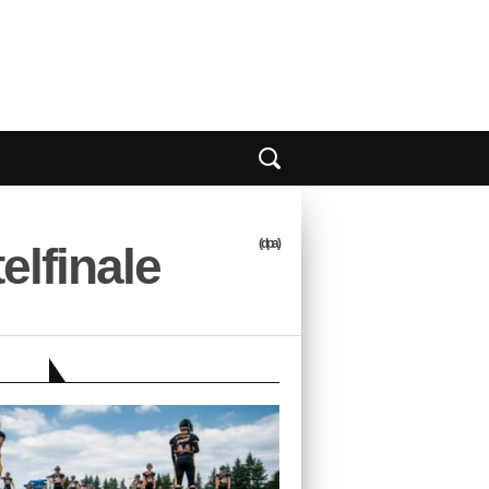
(dpa)
elfinale
EBER