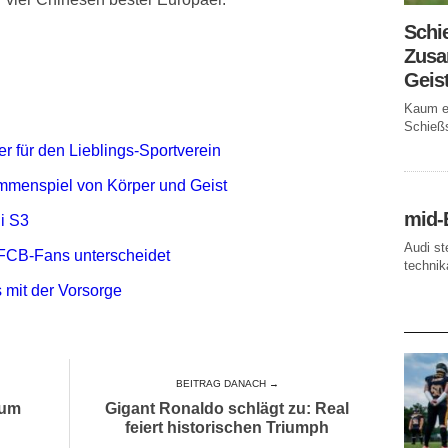
Schi
Zusa
Geis
Kaum ei
Schießs
r für den Lieblings-Sportverein
mmenspiel von Körper und Geist
mid-
i S3
Audi st
FCB-Fans unterscheidet
technika
 mit der Vorsorge
AKTUE
BEITRAG DANACH →
 um
Gigant Ronaldo schlägt zu: Real
feiert historischen Triumph