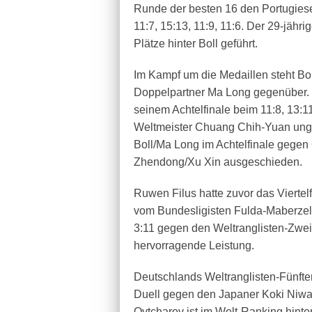
Runde der besten 16 den Portugiese
11:7, 15:13, 11:9, 11:6. Der 29-jähri
Plätze hinter Boll geführt.
Im Kampf um die Medaillen steht B
Doppelpartner Ma Long gegenüber. De
seinem Achtelfinale beim 11:8, 13:1
Weltmeister Chuang Chih-Yuan ungef
Boll/Ma Long im Achtelfinale gegen
Zhendong/Xu Xin ausgeschieden.
Ruwen Filus hatte zuvor das Viertel
vom Bundesligisten Fulda-Maberzell z
3:11 gegen den Weltranglisten-Zwei
hervorragende Leistung.
Deutschlands Weltranglisten-Fünfter 
Duell gegen den Japaner Koki Niwa 
Ovtcharov ist im Welt-Ranking hinte