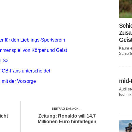
Schi
Zusa
Geis
r für den Lieblings-Sportverein
Kaum ei
mmenspiel von Körper und Geist
Schießs
i S3
FCB-Fans unterscheidet
mid-
 mit der Vorsorge
Audi st
technika
BEITRAG DANACH →
AKTUE
icht
Zeitung: Ronaldo will 14,7
Millionen Euro hinterlegen