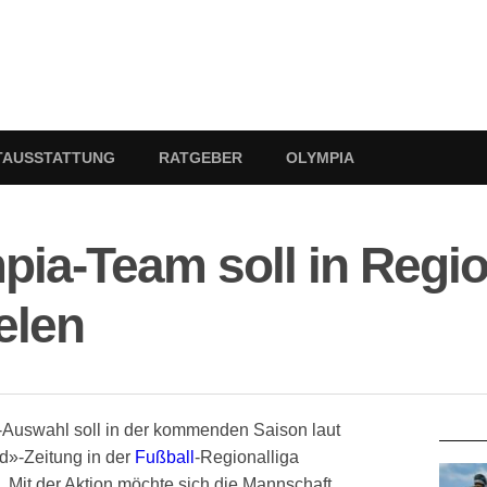
TAUSSTATTUNG
RATGEBER
OLYMPIA
ia-Team soll in Regio
elen
RATG
0-Auswahl soll in der kommenden Saison laut
d»-Zeitung in der
Fußball
-Regionalliga
 Mit der Aktion möchte sich die Mannschaft