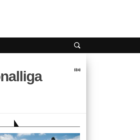
(dpa)
nalliga
EBER