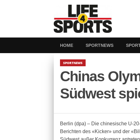
HOME
SPORTNEWS
SPOR
SPORTNEWS
Chinas Olymp
Südwest spi
Berlin (dpa) – Die chinesische U-2
Berichten des «Kicker» und der «Bil
Südwest außer Konkurrenz antreten.