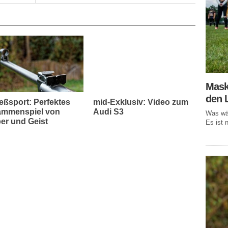
Mask
den 
eßsport: Perfektes
mid-Exklusiv: Video zum
mmenspiel von
Audi S3
Was wär
er und Geist
Es ist n