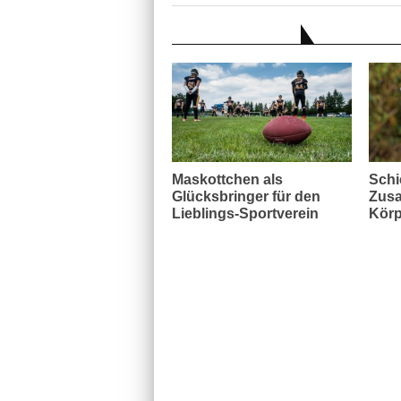
AUCH INTERESSANT
Maskottchen als
Schi
Glücksbringer für den
Zusa
Lieblings-Sportverein
Körp