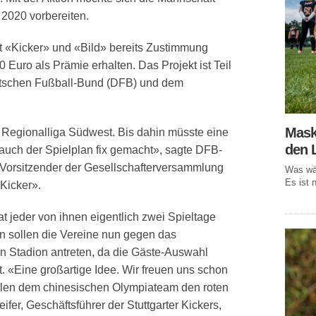
 2020 vorbereiten.
t «Kicker» und «Bild» bereits Zustimmung
0 Euro als Prämie erhalten. Das Projekt ist Teil
tschen Fußball-Bund (DFB) und dem
Mask
Regionalliga Südwest. Bis dahin müsste eine
den 
 auch der Spielplan fix gemacht», sagte DFB-
orsitzender der Gesellschafterversammlung
Was wär
Es ist n
Kicker».
at jeder von ihnen eigentlich zwei Spieltage
en sollen die Vereine nun gegen das
n Stadion antreten, da die Gäste-Auswahl
t. «Eine großartige Idee. Wir freuen uns schon
ollen dem chinesischen Olympiateam den roten
ifer, Geschäftsführer der Stuttgarter Kickers,