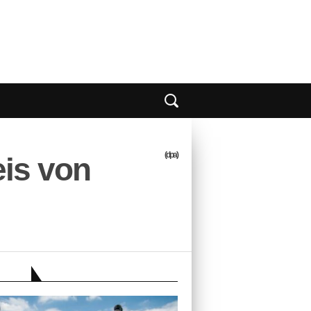
(dpa)
is von
EBER