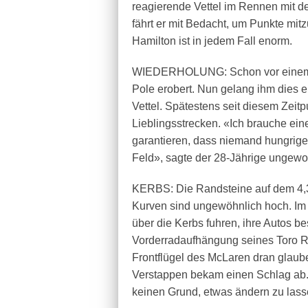
reagierende Vettel im Rennen mit d
fährt er mit Bedacht, um Punkte mi
Hamilton ist in jedem Fall enorm.
WIEDERHOLUNG: Schon vor einem Ja
Pole erobert. Nun gelang ihm dies 
Vettel. Spätestens seit diesem Zeitp
Lieblingsstrecken. «Ich brauche ein
garantieren, dass niemand hungriger
Feld», sagte der 28-Jährige ungewohn
KERBS: Die Randsteine auf dem 4,3
Kurven sind ungewöhnlich hoch. I
über die Kerbs fuhren, ihre Autos be
Vorderradaufhängung seines Toro Ro
Frontflügel des McLaren dran glau
Verstappen bekam einen Schlag ab.
keinen Grund, etwas ändern zu lass