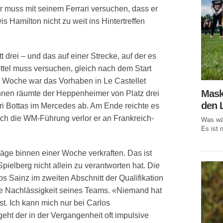
r muss mit seinem Ferrari versuchen, dass er
 Hamilton nicht zu weit ins Hintertreffen
drei – und das auf einer Strecke, auf der es
ttel muss versuchen, gleich nach dem Start
r Woche war das Vorhaben in Le Castellet
Mask
nnen räumte der Heppenheimer von Platz drei
den 
eri Bottas im Mercedes ab. Am Ende reichte es
och die WM-Führung verlor er an Frankreich-
Was wär
Es ist n
ge binnen einer Woche verkraften. Das ist
n Spielberg nicht allein zu verantworten hat. Die
s Sainz im zweiten Abschnitt der Qualifikation
ne Nachlässigkeit seines Teams. «Niemand hat
st. Ich kann mich nur bei Carlos
geht der in der Vergangenheit oft impulsive