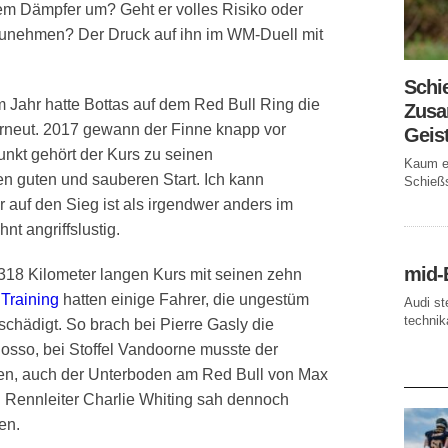
em Dämpfer um? Geht er volles Risiko oder
tzunehmen? Der Druck auf ihn im WM-Duell mit
Schi
hr hatte Bottas auf dem Red Bull Ring die
Zusa
erneut. 2017 gewann der Finne knapp vor
Geis
unkt gehört der Kurs zu seinen
Kaum ei
en guten und sauberen Start. Ich kann
Schießs
 auf den Sieg ist als irgendwer anders im
t angriffslustig.
mid-
18 Kilometer langen Kurs mit seinen zehn
m
Training
hatten einige Fahrer, die ungestüm
Audi st
technika
schädigt. So brach bei Pierre Gasly die
sso, bei Stoffel Vandoorne musste der
ben, auch der Unterboden am Red Bull von Max
AKTUE
 Rennleiter Charlie Whiting sah dennoch
en.