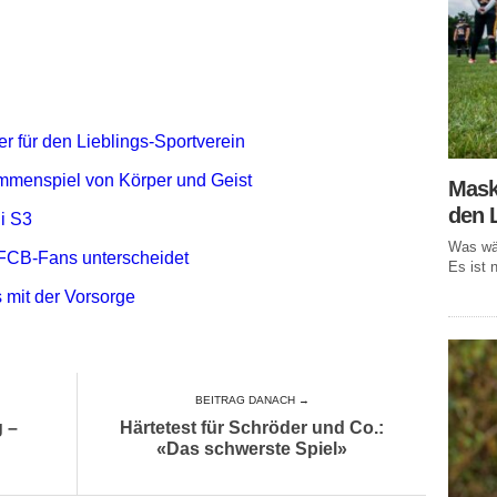
r für den Lieblings-Sportverein
mmenspiel von Körper und Geist
Mask
den 
i S3
Was wär
FCB-Fans unterscheidet
Es ist n
 mit der Vorsorge
BEITRAG DANACH →
g –
Härtetest für Schröder und Co.:
«Das schwerste Spiel»