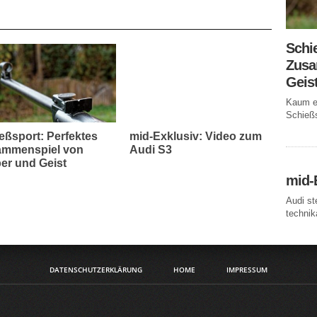
Schi
Zusa
Geis
Kaum ei
Schießs
eßsport: Perfektes
mid-Exklusiv: Video zum
mmenspiel von
Audi S3
er und Geist
mid-
Audi st
technika
DATENSCHUTZERKLÄRUNG
HOME
IMPRESSUM