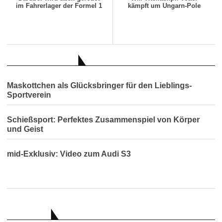
im Fahrerlager der Formel 1
kämpft um Ungarn-Pole
AUCH INTERESSANT
Maskottchen als Glücksbringer für den Lieblings-
Sportverein
Schießsport: Perfektes Zusammenspiel von Körper
und Geist
mid-Exklusiv: Video zum Audi S3
RATGEBER