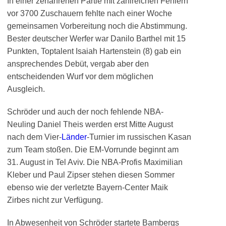
In einer zerfahrenen Partie mit zahlreichen Fehlern
vor 3700 Zuschauern fehlte nach einer Woche
gemeinsamen Vorbereitung noch die Abstimmung.
Bester deutscher Werfer war Danilo Barthel mit 15
Punkten, Toptalent Isaiah Hartenstein (8) gab ein
ansprechendes Debüt, vergab aber den
entscheidenden Wurf vor dem möglichen
Ausgleich.
Schröder und auch der noch fehlende NBA-
Neuling Daniel Theis werden erst Mitte August
nach dem Vier-
Länder
-Turnier im russischen Kasan
zum Team stoßen. Die EM-Vorrunde beginnt am
31. August in Tel Aviv. Die NBA-Profis Maximilian
Kleber und Paul Zipser stehen diesen Sommer
ebenso wie der verletzte Bayern-Center Maik
Zirbes nicht zur Verfügung.
In Abwesenheit von Schröder startete Bambergs