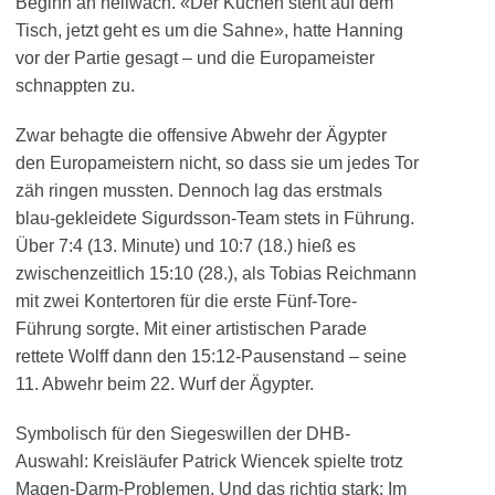
Beginn an hellwach. «Der Kuchen steht auf dem
Tisch, jetzt geht es um die Sahne», hatte Hanning
vor der Partie gesagt – und die Europameister
schnappten zu.
Zwar behagte die offensive Abwehr der Ägypter
den Europameistern nicht, so dass sie um jedes Tor
zäh ringen mussten. Dennoch lag das erstmals
blau-gekleidete Sigurdsson-Team stets in Führung.
Über 7:4 (13. Minute) und 10:7 (18.) hieß es
zwischenzeitlich 15:10 (28.), als Tobias Reichmann
mit zwei Kontertoren für die erste Fünf-Tore-
Führung sorgte. Mit einer artistischen Parade
rettete Wolff dann den 15:12-Pausenstand – seine
11. Abwehr beim 22. Wurf der Ägypter.
Symbolisch für den Siegeswillen der DHB-
Auswahl: Kreisläufer Patrick Wiencek spielte trotz
Magen-Darm-Problemen. Und das richtig stark: Im