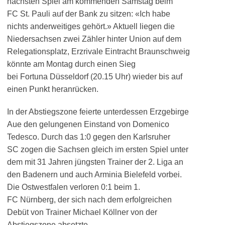
nächsten Spiel am kommenden Samstag beim
FC St. Pauli auf der Bank zu sitzen: «Ich habe
nichts anderweitiges gehört.» Aktuell liegen die
Niedersachsen zwei Zähler hinter Union auf dem
Relegationsplatz, Erzrivale Eintracht Braunschweig
könnte am Montag durch einen Sieg
bei Fortuna Düsseldorf (20.15 Uhr) wieder bis auf
einen Punkt heranrücken.
In der Abstiegszone feierte unterdessen Erzgebirge
Aue den gelungenen Einstand von Domenico
Tedesco. Durch das 1:0 gegen den Karlsruher
SC zogen die Sachsen gleich im ersten Spiel unter
dem mit 31 Jahren jüngsten Trainer der 2. Liga an
den Badenern und auch Arminia Bielefeld vorbei.
Die Ostwestfalen verloren 0:1 beim 1.
FC Nürnberg, der sich nach dem erfolgreichen
Debüt von Trainer Michael Köllner von der
Abstiegszone absetzte.