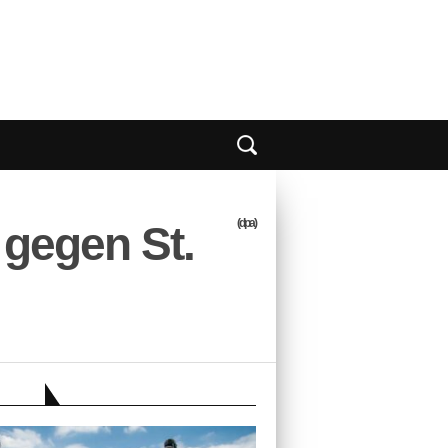
(dpa)
 gegen St.
EBER