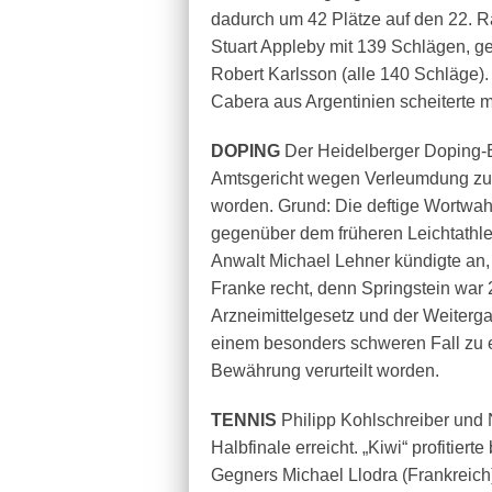
dadurch um 42 Plätze auf den 22. Ra
Stuart Appleby mit 139 Schlägen, g
Robert Karlsson (alle 140 Schläge).
Cabera aus Argentinien scheiterte m
DOPING
Der Heidelberger Doping-E
Amtsgericht wegen Verleumdung zu e
worden. Grund: Die deftige Wortwah
gegenüber dem früheren Leichtathle
Anwalt Michael Lehner kündigte an, 
Franke recht, denn Springstein wa
Arzneimittelgesetz und der Weiterg
einem besonders schweren Fall zu e
Bewährung verurteilt worden.
TENNIS
Philipp Kohlschreiber und 
Halbfinale erreicht. „Kiwi“ profitie
Gegners Michael Llodra (Frankreich