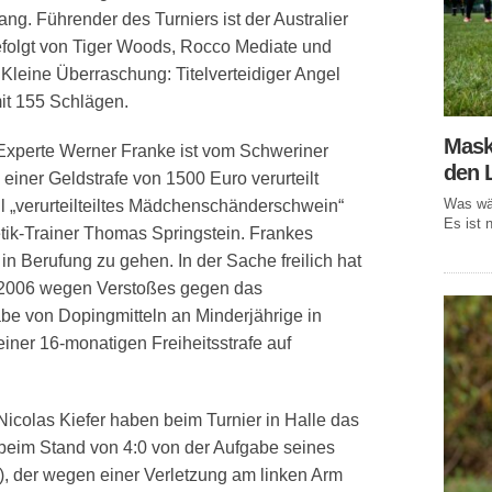
ng. Führender des Turniers ist der Australier
efolgt von Tiger Woods, Rocco Mediate und
 Kleine Überraschung: Titelverteidiger Angel
it 155 Schlägen.
Mask
xperte Werner Franke ist vom Schweriner
den 
iner Geldstrafe von 1500 Euro verurteilt
Was wär
l „verurteilteiltes Mädchenschänderschwein“
Es ist n
tik-Trainer Thomas Springstein. Frankes
in Berufung zu gehen. In der Sache freilich hat
r 2006 wegen Verstoßes gegen das
abe von Dopingmitteln an Minderjährige in
iner 16-monatigen Freiheitsstrafe auf
Nicolas Kiefer haben beim Turnier in Halle das
rte beim Stand von 4:0 von der Aufgabe seines
), der wegen einer Verletzung am linken Arm