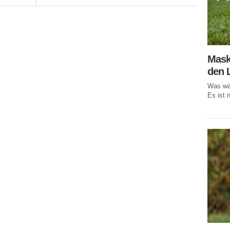
Mask
den 
Was wär
Es ist n