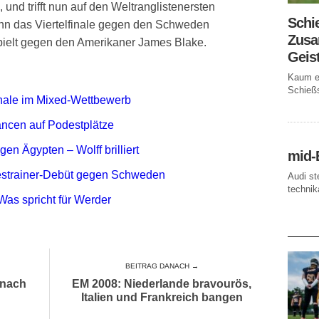
und trifft nun auf den Weltranglistenersten
Schi
nn das Viertelfinale gegen den Schweden
Zusa
spielt gegen den Amerikaner James Blake.
Geis
Kaum ei
Schießs
inale im Mixed-Wettbewerb
ancen auf Podestplätze
n Ägypten – Wolff brilliert
mid-
estrainer-Debüt gegen Schweden
Audi st
technika
Was spricht für Werder
AKTUE
BEITRAG DANACH →
 nach
EM 2008: Niederlande bravourös,
Italien und Frankreich bangen