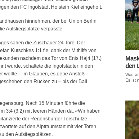
egen den FC Ingolstadt Holstein Kiel eingeholt.
andhausen hinnehmen, der bei Union Berlin
die Aufstiegsplätze verpasste.
ages sahen die Zuschauer 24 Tore. Der
Stefan Kutschkes 1:1 fiel dank der Mithilfe von
Mask
kunden nachdem das Tor von Enis Hajri (17.)
den 
nt wurde, schaltete die Ingolstädter in den
 wollte – im Glauben, es gebe Anstoß –
Was wär
Es ist n
geschehen den Rücken zu – bis der Ball
 Regensburg. Nach 15 Minuten führte die
im 3:4 (3:2) mit leeren Händen da. «Wir haben
bilanzierte der Regensburger Torschütze
twortete auf den Alptraumstart mit vier Toren
zu den Aufstiegsplätzen.