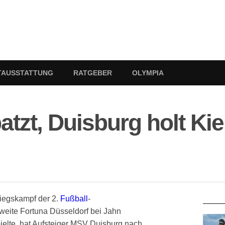
TAUSSTATTUNG
RATGEBER
OLYMPIA
tzt, Duisburg holt Kiel
RATG
iegskampf der 2.
Fußball
-
weite Fortuna Düsseldorf bei Jahn
elte, hat Aufsteiger MSV Duisburg nach