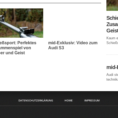
Schi
Zusa
Geis
Kaum ei
eßsport: Perfektes
mid-Exklusiv: Video zum
Schießs
mmenspiel von
Audi S3
er und Geist
mid-
Audi st
technika
DATENSCHUTZERKLÄRUNG
HOME
IMPRESSUM