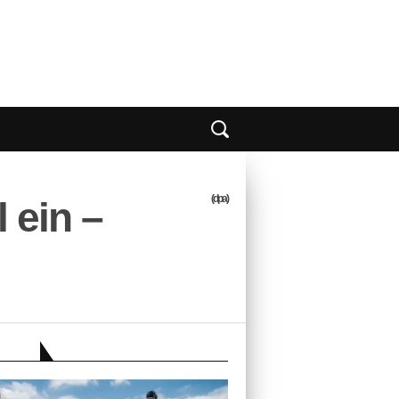
(dpa)
 ein –
EBER