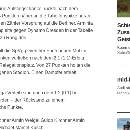
ine Aufstiegschance, rückte nach dem
Punkten näher an die Tabellenspitze heran.
n Zähler Vorsprung auf die Berliner. Arminia
Schi
eimpleite gegen Dynamo Dresden in der Tabelle
Zusa
 zu Rang drei.
Geis
Kaum ei
ft die SpVgg Greuther Fürth neuen Mut im
Schießs
nken verließen nach dem 2:1 (1:1)-Erfolg
elegationsplatz. Von 27 Punkten holten die
genen Stadion. Einen Dämpfer erhielt
mid-
Audi st
ga-Verleib sind nach dem 1:2 (0:1) bei
technika
orden – der Rückstand zu einem
chs Punkte.
AKTUE
rchner,Armin Weigel,Guido Kirchner,Armin
Michael,Marcel Kusch