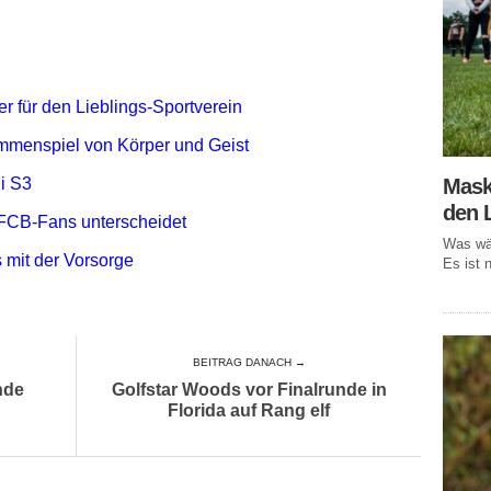
r für den Lieblings-Sportverein
mmenspiel von Körper und Geist
Mask
i S3
den 
FCB-Fans unterscheidet
Was wär
 mit der Vorsorge
Es ist n
BEITRAG DANACH →
nde
Golfstar Woods vor Finalrunde in
Florida auf Rang elf