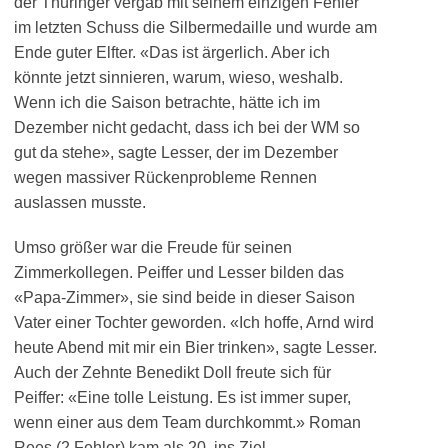
der Thüringer vergab mit seinem einzigen Fehler
im letzten Schuss die Silbermedaille und wurde am
Ende guter Elfter. «Das ist ärgerlich. Aber ich
könnte jetzt sinnieren, warum, wieso, weshalb.
Wenn ich die Saison betrachte, hätte ich im
Dezember nicht gedacht, dass ich bei der WM so
gut da stehe», sagte Lesser, der im Dezember
wegen massiver Rückenprobleme Rennen
auslassen musste.
Umso größer war die Freude für seinen
Zimmerkollegen. Peiffer und Lesser bilden das
«Papa-Zimmer», sie sind beide in dieser Saison
Vater einer Tochter geworden. «Ich hoffe, Arnd wird
heute Abend mit mir ein Bier trinken», sagte Lesser.
Auch der Zehnte Benedikt Doll freute sich für
Peiffer: «Eine tolle Leistung. Es ist immer super,
wenn einer aus dem Team durchkommt.» Roman
Rees (2 Fehler) kam als 20. ins Ziel.