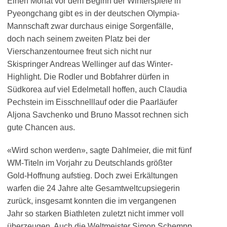
Einen Monat vor dem Beginn der Winterspiele in
Pyeongchang gibt es in der deutschen Olympia-
Mannschaft zwar durchaus einige Sorgenfälle,
doch nach seinem zweiten Platz bei der
Vierschanzentournee freut sich nicht nur
Skispringer Andreas Wellinger auf das Winter-
Highlight. Die Rodler und Bobfahrer dürfen in
Südkorea auf viel Edelmetall hoffen, auch Claudia
Pechstein im Eisschnelllauf oder die Paarläufer
Aljona Savchenko und Bruno Massot rechnen sich
gute Chancen aus.
«Wird schon werden», sagte Dahlmeier, die mit fünf
WM-Titeln im Vorjahr zu Deutschlands größter
Gold-Hoffnung aufstieg. Doch zwei Erkältungen
warfen die 24 Jahre alte Gesamtweltcupsiegerin
zurück, insgesamt konnten die im vergangenen
Jahr so starken Biathleten zuletzt nicht immer voll
überzeugen. Auch die Weltmeister Simon Schempp