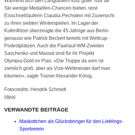
Während sich den Langläufern trotz guter Tour de
Ski wenige Medaillen-Chancen bieten, reist
Eisschnellläuferin Claudia Pechstein mit Zuversicht
zu ihren siebten Winterspielen. Im Lager der
Kufenflitzer überzeugte die 45-Jährige aus Berlin
genauso wie Patrick Beckert bereits mit Weltcup-
Podestplätzen. Auch die Paarlauf-WM-Zweiten
Savchenko und Massot sind für ihr Projekt
Olympia-Gold im Plan. «Die Truppe da vorn ist
ziemlich groß, aber als Vize-Weltmeister darf man
träumen», sagte Trainer Alexander König.
Fotocredits: Hendrik Schmidt
(dpa)
VERWANDTE BEITRÄGE
Maskottchen als Glücksbringer für den Lieblings-
Sportverein