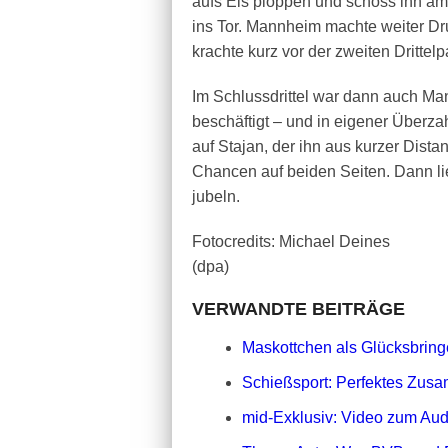
aufs Eis ploppen und schoss ihn am
ins Tor. Mannheim machte weiter Dr
krachte kurz vor der zweiten Drittel
Im Schlussdrittel war dann auch M
beschäftigt – und in eigener Überz
auf Stajan, der ihn aus kurzer Dista
Chancen auf beiden Seiten. Dann l
jubeln.
Fotocredits: Michael Deines
(dpa)
VERWANDTE BEITRÄGE
Maskottchen als Glücksbringe
Schießsport: Perfektes Zusa
mid-Exklusiv: Video zum Aud