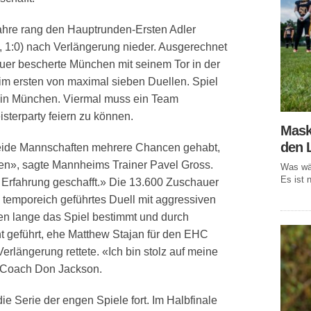
ahre rang den Hauptrunden-Ersten Adler
, 1:0) nach Verlängerung nieder. Ausgerechnet
auer bescherte München mit seinem Tor in der
im ersten von maximal sieben Duellen. Spiel
) in München. Viermal muss ein Team
sterparty feiern zu können.
Mask
den 
eide Mannschaften mehrere Chancen gehabt,
den», sagte Mannheims Trainer Pavel Gross.
Was wär
Es ist n
Erfahrung geschafft.» Die 13.600 Zuschauer
d temporeich geführtes Duell mit aggressiven
n lange das Spiel bestimmt und durch
nt geführt, ehe Matthew Stajan für den EHC
Verlängerung rettete. «Ich bin stolz auf meine
 Coach Don Jackson.
ie Serie der engen Spiele fort. Im Halbfinale