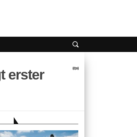
(dpa)
 erster
EBER