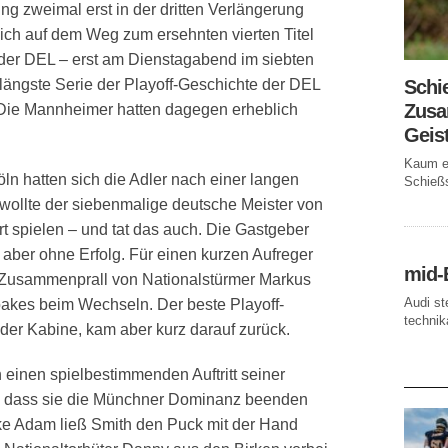
g zweimal erst in der dritten Verlängerung
ich auf dem Weg zum ersehnten vierten Titel
 der DEL – erst am Dienstagabend im siebten
Schi
 längste Serie der Playoff-Geschichte der DEL
Zusa
Die Mannheimer hatten dagegen erheblich
Geis
Kaum ei
ln hatten sich die Adler nach einer langen
Schießs
ollte der siebenmalige deutsche Meister von
t spielen – und tat das auch. Die Gastgeber
t aber ohne Erfolg. Für einen kurzen Aufreger
mid-
n Zusammenprall von Nationalstürmer Markus
Audi st
kes beim Wechseln. Der beste Playoff-
technika
der Kabine, kam aber kurz darauf zurück.
einen spielbestimmenden Auftritt seiner
AKTUE
n, dass sie die Münchner Dominanz beenden
e Adam ließ Smith den Puck mit der Hand