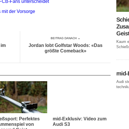
FCB-Fans unterscheidet
 mit der Vorsorge
Schi
Zusa
Geis
BEITRAG DANACH →
Kaum ei
 im
Jordan lobt Golfstar Woods: «Das
Schießs
größte Comeback»
mid-
Audi st
technika
eßsport: Perfektes
mid-Exklusiv: Video zum
mmenspiel von
Audi S3