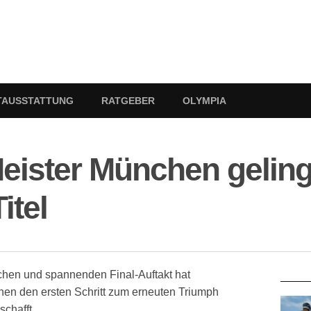
TAUSSTATTUNG
RATGEBER
OLYMPIA
ister München gelingt
itel
RATG
chen und spannenden Final-Auftakt hat
hen den ersten Schritt zum erneuten Triumph
schafft.