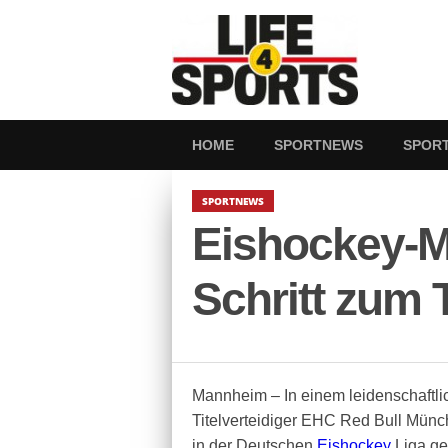
HOME
SPORTNEWS
SPOR
SPORTNEWS
Eishockey-Me
Schritt zum T
Mannheim – In einem leidenschaftli
Titelverteidiger EHC Red Bull Münc
in der Deutschen
Eishockey
Liga ge