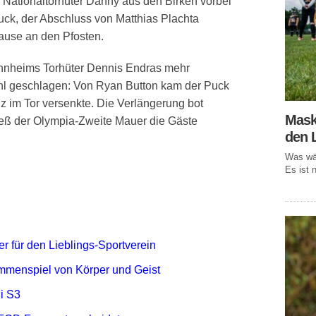
 Nationaltorhüter Danny aus den Birken vorbei
uck, der Abschluss von Matthias Plachta
pause an den Pfosten.
annheims Torhüter Dennis Endras mehr
ahl geschlagen: Von Ryan Button kam der Puck
nz im Tor versenkte. Die Verlängerung bot
Mask
ieß der Olympia-Zweite Mauer die Gäste
den 
Was wär
Es ist n
r für den Lieblings-Sportverein
mmenspiel von Körper und Geist
i S3