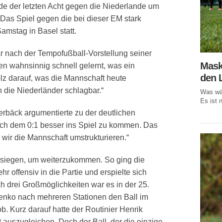
e der letzten Acht gegen die Niederlande um
Das Spiel gegen die bei dieser EM stark
amstag in Basel statt.
 nach der Tempofußball-Vorstellung seiner
Mask
n wahnsinnig schnell gelernt, was ein
den 
lz darauf, was die Mannschaft heute
h die Niederländer schlagbar.“
Was wär
Es ist n
rbäck argumentierte zu der deutlichen
ach dem 0:1 besser ins Spiel zu kommen. Das
 wir die Mannschaft umstrukturieren.“
iegen, um weiterzukommen. So ging die
r offensiv in die Partie und erspielte sich
 drei Großmöglichkeiten war es in der 25.
henko nach mehreren Stationen den Ball im
. Kurz darauf hatte der Routinier Henrik
t auszugleichen. Doch der Ball, der die einzige