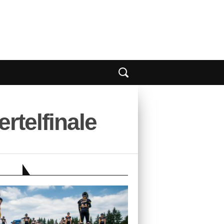
rtelfinale
EBER