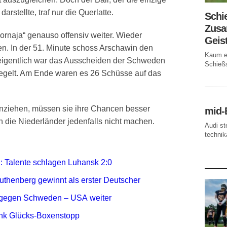
rstellte, traf nur die Querlatte.
Schi
Zusa
bornaja“ genauso offensiv weiter. Wieder
Geis
en. In der 51. Minute schoss Arschawin den
Kaum ei
d eigentlich war das Ausscheiden der Schweden
Schießs
iegelt. Am Ende waren es 26 Schüsse auf das
inziehen, müssen sie ihre Chancen besser
mid-
n die Niederländer jedenfalls nicht machen.
Audi st
technika
AKTUE
g: Talente schlagen Luhansk 2:0
thenberg gewinnt als erster Deutscher
e gegen Schweden – USA weiter
dank Glücks-Boxenstopp