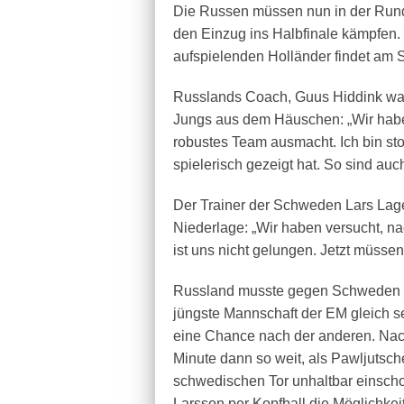
Die Russen müssen nun in der Rund
den Einzug ins Halbfinale kämpfen. 
aufspielenden Holländer findet am S
Russlands Coach, Guus Hiddink war
Jungs aus dem Häuschen: „Wir habe
robustes Team ausmacht. Ich bin sto
spielerisch gezeigt hat. So sind auc
Der Trainer der Schweden Lars Lage
Niederlage: „Wir haben versucht, n
ist uns nicht gelungen. Jetzt müssen
Russland musste gegen Schweden s
jüngste Mannschaft der EM gleich seh
eine Chance nach der anderen. Nach
Minute dann so weit, als Pawljutsc
schwedischen Tor unhaltbar einschob
Larsson per Kopfball die Möglichkei