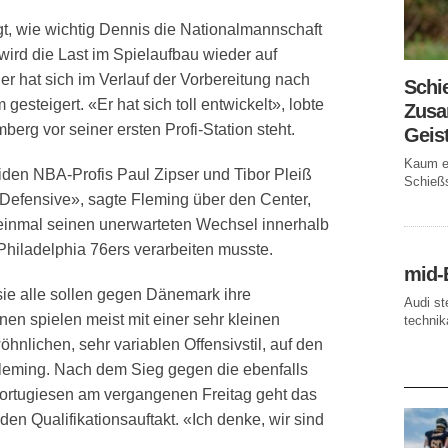
gt, wie wichtig Dennis die Nationalmannschaft
wird die Last im Spielaufbau wieder auf
r hat sich im Verlauf der Vorbereitung nach
Schi
esteigert. «Er hat sich toll entwickelt», lobte
Zusa
erg vor seiner ersten Profi-Station steht.
Geis
Kaum ei
iden NBA-Profis Paul Zipser und Tibor Pleiß
Schießs
r Defensive», sagte Fleming über den Center,
einmal seinen unerwarteten Wechsel innerhalb
hiladelphia 76ers verarbeiten musste.
mid-
 sie alle sollen gegen Dänemark ihre
Audi st
en spielen meist mit einer sehr kleinen
technika
hnlichen, sehr variablen Offensivstil, auf den
Fleming. Nach dem Sieg gegen die ebenfalls
AKTUE
 Portugiesen am vergangenen Freitag geht das
en Qualifikationsauftakt. «Ich denke, wir sind