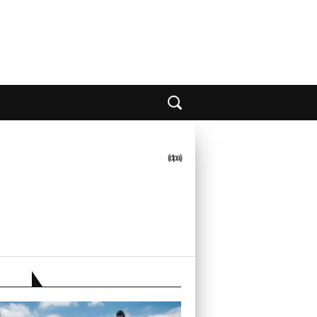
(dpa)
EBER