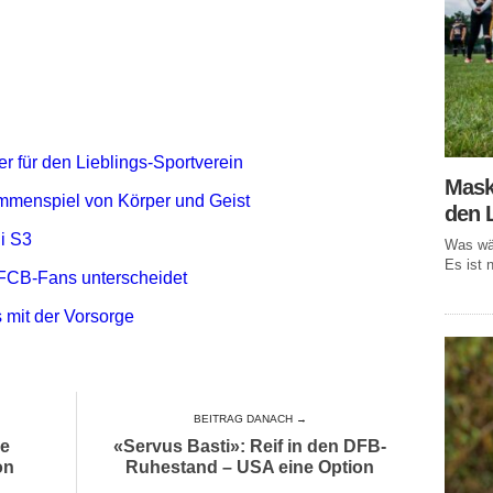
r für den Lieblings-Sportverein
Mask
mmenspiel von Körper und Geist
den 
i S3
Was wär
Es ist n
FCB-Fans unterscheidet
 mit der Vorsorge
BEITRAG DANACH →
re
«Servus Basti»: Reif in den DFB-
on
Ruhestand – USA eine Option