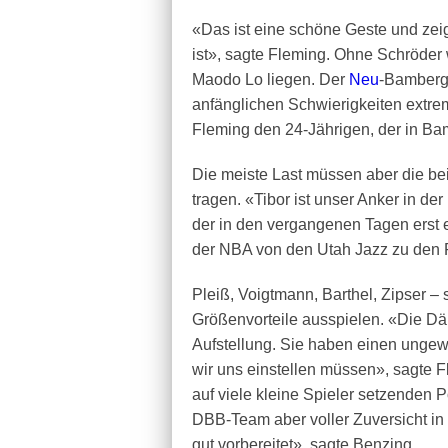
«Das ist eine schöne Geste und zei
ist», sagte Fleming. Ohne Schröder 
Maodo Lo liegen. Der
Neu
-Bamberge
anfänglichen Schwierigkeiten extrem g
Fleming den 24-Jährigen, der in Bamb
Die meiste Last müssen aber die be
tragen. «Tibor ist unser Anker in de
der in den vergangenen Tagen erst 
der NBA von den Utah Jazz zu den P
Pleiß, Voigtmann, Barthel, Zipser –
Größenvorteile ausspielen. «Die Dän
Aufstellung. Sie haben einen ungewö
wir uns einstellen müssen», sagte 
auf viele kleine Spieler setzenden
DBB-Team aber voller Zuversicht in d
gut vorbereitet», sagte Benzing.