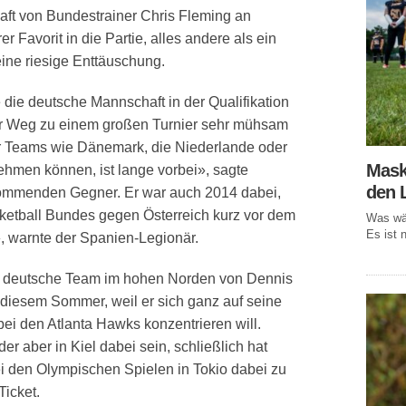
t von Bundestrainer Chris Fleming an
r Favorit in die Partie, alles andere als ein
ine riesige Enttäuschung.
die deutsche Mannschaft in der Qualifikation
er Weg zu einem großen Turnier sehr mühsam
wir Teams wie Dänemark, die Niederlande oder
Mask
nehmen können, ist lange vorbei», sagte
den 
kommenden Gegner. Er war auch 2014 dabei,
ketball Bundes gegen Österreich kurz vor dem
Was wär
Es ist n
, warnte der Spanien-Legionär.
as deutsche Team im hohen Norden von Dennis
 diesem Sommer, weil er sich ganz auf seine
ei den Atlanta Hawks konzentrieren will.
r aber in Kiel dabei sein, schließlich hat
ei den Olympischen Spielen in Tokio dabei zu
Ticket.