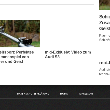
Schi
Zusa
Geis
Kaum ei
Schießs
eßsport: Perfektes
mid-Exklusiv: Video zum
mmenspiel von
Audi S3
er und Geist
mid-
Audi st
technika
DATENSCHUTZERKLÄRUNG
HOME
IMPRESSUM