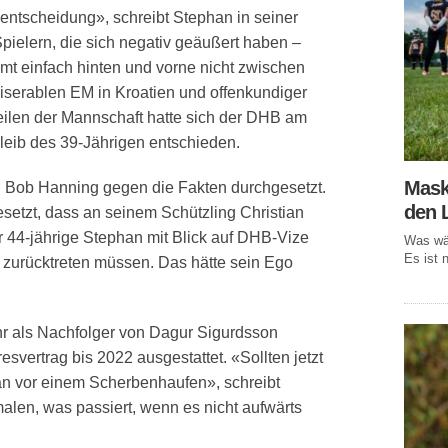
lentscheidung», schreibt Stephan in seiner
pielern, die sich negativ geäußert haben –
timmt einfach hinten und vorne nicht zwischen
serablen EM in Kroatien und offenkundiger
ilen der Mannschaft hatte sich der DHB am
leib des 39-Jährigen entschieden.
Mask
on Bob Hanning gegen die Fakten durchgesetzt.
den 
esetzt, dass an seinem Schützling Christian
r 44-jährige Stephan mit Blick auf DHB-Vize
Was wär
Es ist n
 zurücktreten müssen. Das hätte sein Ego
r als Nachfolger von Dagur Sigurdsson
svertrag bis 2022 ausgestattet. «Sollten jetzt
an vor einem Scherbenhaufen», schreibt
malen, was passiert, wenn es nicht aufwärts