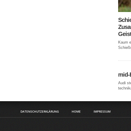
Schi
Zusa
Geis
Kaum ei
Schießs
mid-
Audi st
technika
DATENSCHUTZERKLÄRUNG
HOME
IMPRESSUM