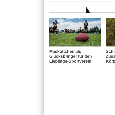
AUCH INTERESSANT
Maskottchen als
Schi
Glücksbringer für den
Zusa
Lieblings-Sportverein
Körp