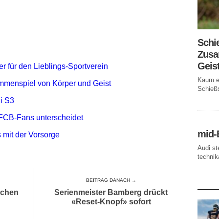
Schi
Zusa
Geis
r für den Lieblings-Sportverein
Kaum ei
mmenspiel von Körper und Geist
Schießs
i S3
FCB-Fans unterscheidet
mid-
 mit der Vorsorge
Audi st
technika
BEITRAG DANACH →
AKTUE
ichen
Serienmeister Bamberg drückt
«Reset-Knopf» sofort