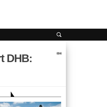
(dpa)
rt DHB:
EBER