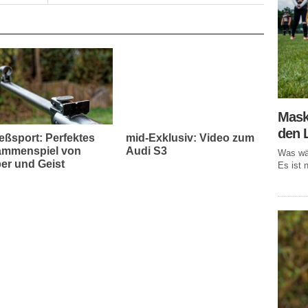
Mask
den 
eßsport: Perfektes
mid-Exklusiv: Video zum
mmenspiel von
Audi S3
Was wär
er und Geist
Es ist n