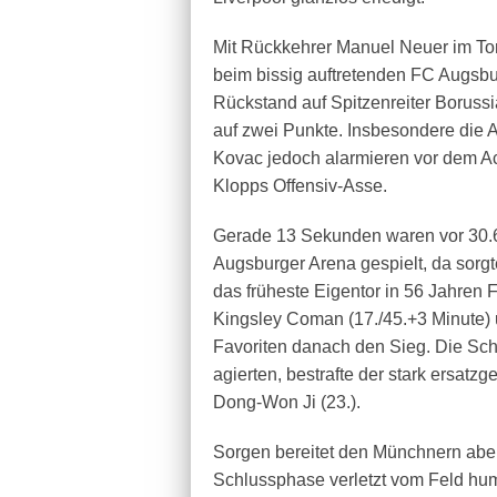
Mit Rückkehrer Manuel Neuer im T
beim bissig auftretenden FC Augsbur
Rückstand auf Spitzenreiter Borus
auf zwei Punkte. Insbesondere die
Kovac jedoch alarmieren vor dem Ac
Klopps Offensiv-Asse.
Gerade 13 Sekunden waren vor 30.6
Augsburger Arena gespielt, da sorgt
das früheste Eigentor in 56 Jahren 
Kingsley Coman (17./45.+3 Minute) 
Favoriten danach den Sieg. Die Sch
agierten, bestrafte der stark ersat
Dong-Won Ji (23.).
Sorgen bereitet den Münchnern aber
Schlussphase verletzt vom Feld hum