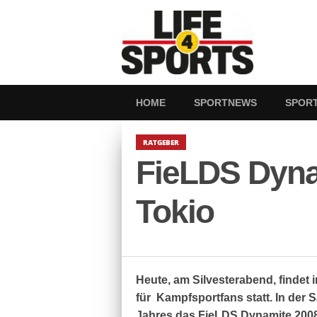
HOME
SPORTNEWS
SPOR
RATGEBER
FieLDS Dyna
Tokio
Heute, am Silvesterabend, findet
für Kampfsportfans statt. In der
Jahres das FieLDS Dynamite 200