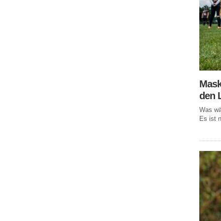
Mask
den 
Was wär
Es ist n