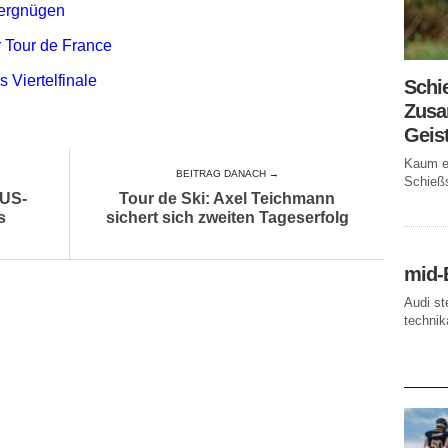
Vergnügen
r Tour de France
 Viertelfinale
Schi
Zusa
Geis
Kaum ei
BEITRAG DANACH →
Schießs
 US-
Tour de Ski: Axel Teichmann
s
sichert sich zweiten Tageserfolg
mid-
Audi st
technika
AKTUE