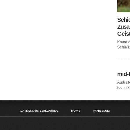
Schi
Zusa
Geis
Kaum ei
Schießs
mid-
Audi st
technika
DATENSCHUTZERKLÄRUNG
HOME
IMPRESSUM