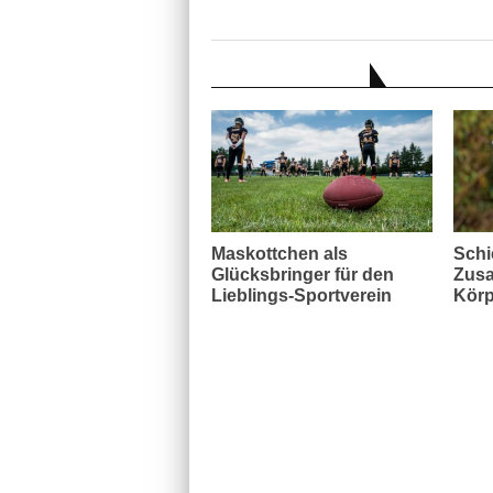
AUCH INTERESSANT
Maskottchen als
Schi
Glücksbringer für den
Zusa
Lieblings-Sportverein
Körp