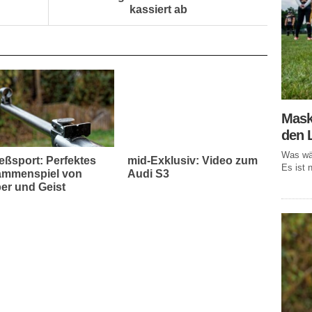
kassiert ab
Mask
den 
Was wär
eßsport: Perfektes
mid-Exklusiv: Video zum
Es ist n
mmenspiel von
Audi S3
er und Geist