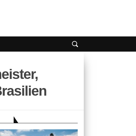
eister,
rasilien
EBER