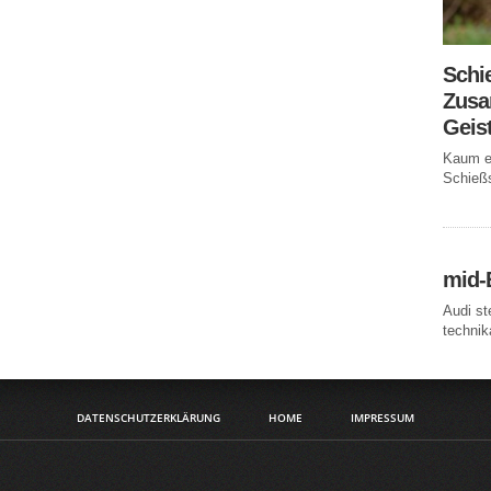
Schi
Zusa
Geis
Kaum ei
Schießs
mid-
Audi st
technika
DATENSCHUTZERKLÄRUNG
HOME
IMPRESSUM