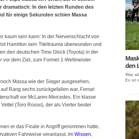
r dramatisch: In den letzten Runden des
d für einige Sekunden schien Massa
er kaum sein kann: In der Nervenschlacht von
ot Hamilton sein Titeltrauma überwunden und
n den deutschen Timo Glock (Toyota) in der
Mask
r vor dem Ziel, zum Formel-1-Weltmeister
den 
Was wär
Es ist n
e noch Massa wie der Sieger ausgesehen,
auf Rang sechs zurückgefallen war. Ferrari
terschaft vor McLaren-Mercedes. Ein klasse
ettel (Toro Rosso), der als Vierter bester
nen er das Finale in Angriff genommen hatte,
rvativen Fahrweise veranlasst. Im
Wissen
,