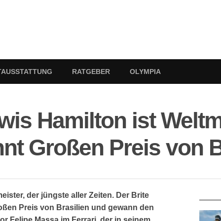
TAUSSTATTUNG
RATGEBER
OLYMPIA
wis Hamilton ist Weltm
nt Großen Preis von B
RATG
ister, der jüngste aller Zeiten. Der Brite
roßen Preis von Brasilien und gewann den
or Felipe Massa im Ferrari, der in seinem