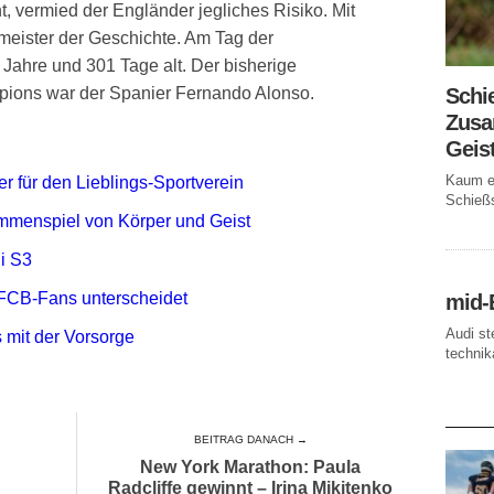
t, vermied der Engländer jegliches Risiko. Mit
tmeister der Geschichte. Am Tag der
Jahre und 301 Tage alt. Der bisherige
Schi
ions war der Spanier Fernando Alonso.
Zusa
Geis
Kaum ei
r für den Lieblings-Sportverein
Schießs
mmenspiel von Körper und Geist
i S3
FCB-Fans unterscheidet
mid-
Audi st
 mit der Vorsorge
technika
AKTUE
BEITRAG DANACH →
New York Marathon: Paula
Radcliffe gewinnt – Irina Mikitenko