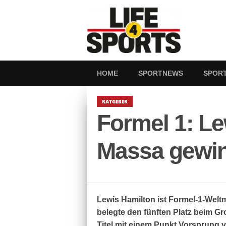
HOME
SPORTNEWS
SPOR
RATGEBER
Formel 1: Le
Massa gewin
Lewis Hamilton ist Formel-1-Weltme
belegte den fünften Platz beim G
Titel mit einem Punkt Vorsprung v