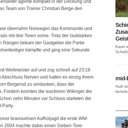
enseiter agierte kompakt in der Deckung und
e das Team von Trainer Christian Berge den
Schi
phase übernahm Norwegen das Kommando und
Zusa
als mit drei Toren vorne. Trotz der lautstarken
Geis
en Rängen bekam der Gastgeber die Partie
Kaum ei
itelverteidiger kämpfte und ging eine Sekunde
Schießs
-Weltmeister auf und zog schnell auf 23:18
 Abschluss Nerven und hatten es einzig ihrem
mid-
jorn Bergerud zu verdanken, dass der
Audi st
. Fordern konnten die wackeren Wikinger die
technika
 Schon zehn Minuten vor Schluss starteten die
-Party.
AKTUE
iner bravourösen Aufholjagd die erste WM-
on 2004 machte dabei einen Sieben-Tore-