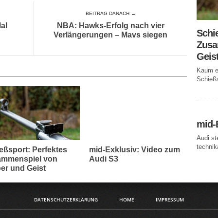
BEITRAG DANACH →
al
NBA: Hawks-Erfolg nach vier
Schi
Verlängerungen – Mavs siegen
Zusa
Geis
Kaum ei
Schießs
mid-
Audi st
technika
eßsport: Perfektes
mid-Exklusiv: Video zum
mmenspiel von
Audi S3
er und Geist
DATENSCHUTZERKLÄRUNG
HOME
IMPRESSUM