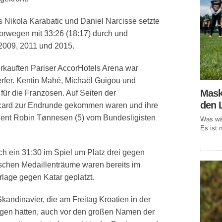
 Nikola Karabatic und Daniel Narcisse setzte
orwegen mit 33:26 (18:17) durch und
 2009, 2011 und 2015.
rkauften Pariser AccorHotels Arena war
erfer. Kentin Mahé, Michaël Guigou und
Mask
 für die Franzosen. Auf Seiten der
den 
ldcard zur Endrunde gekommen waren und ihre
ent Robin Tønnesen (5) vom Bundesligisten
Was wär
Es ist n
h ein 31:30 im Spiel um Platz drei gegen
tschen Medaillenträume waren bereits im
rlage gegen Katar geplatzt.
Skandinavier, die am Freitag Kroatien in der
ngen hatten, auch vor den großen Namen der