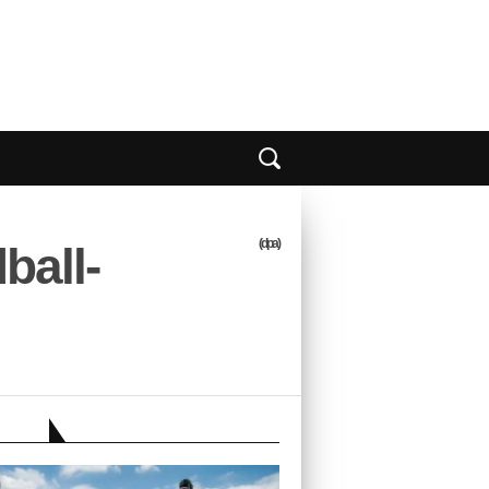
(dpa)
ball-
EBER