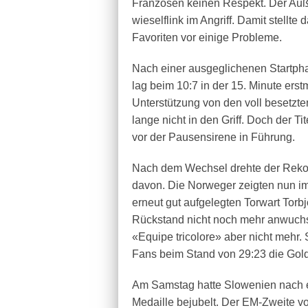
Franzosen keinen Respekt. Der Auß
wieselflink im Angriff. Damit stellt
Favoriten vor einige Probleme.
Nach einer ausgeglichenen Start
lag beim 10:7 in der 15. Minute erstm
Unterstützung von den voll besetzt
lange nicht in den Griff. Doch der T
vor der Pausensirene in Führung.
Nach dem Wechsel drehte der Rekord
davon. Die Norweger zeigten nun im
erneut gut aufgelegten Torwart Torb
Rückstand nicht noch mehr anwuchs
«Equipe tricolore» aber nicht mehr.
Fans beim Stand von 29:23 die Gold
Am Samstag hatte Slowenien nach e
Medaille bejubelt. Der EM-Zweite v