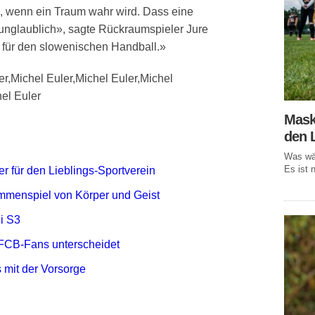
n, wenn ein Traum wahr wird. Dass eine
 unglaublich», sagte Rückraumspieler Jure
g für den slowenischen Handball.»
er,Michel Euler,Michel Euler,Michel
hel Euler
Mask
den 
Was wär
Es ist n
r für den Lieblings-Sportverein
mmenspiel von Körper und Geist
i S3
FCB-Fans unterscheidet
 mit der Vorsorge