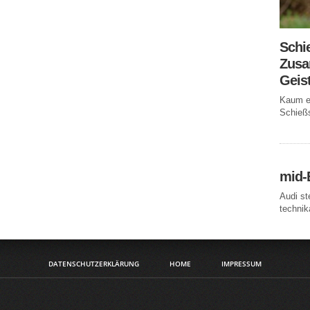
Schi
Zusa
Geis
Kaum ei
Schießs
mid-
Audi st
technika
DATENSCHUTZERKLÄRUNG
HOME
IMPRESSUM