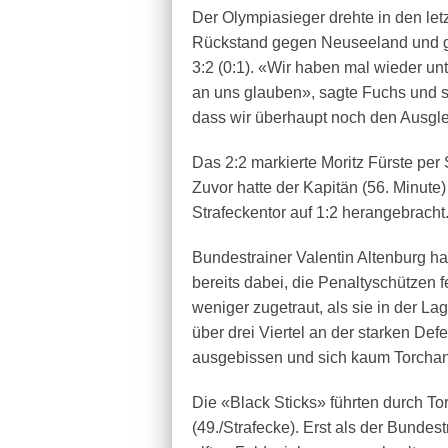
Der Olympiasieger drehte in den let
Rückstand gegen Neuseeland und gew
3:2 (0:1). «Wir haben mal wieder un
an uns glauben», sagte Fuchs und stel
dass wir überhaupt noch den Ausgl
Das 2:2 markierte Moritz Fürste per
Zuvor hatte der Kapitän (56. Minute)
Strafeckentor auf 1:2 herangebracht
Bundestrainer Valentin Altenburg ha
bereits dabei, die Penaltyschützen
weniger zugetraut, als sie in der La
über drei Viertel an der starken De
ausgebissen und sich kaum Torchanc
Die «Black Sticks» führten durch T
(49./Strafecke). Erst als der Bundes