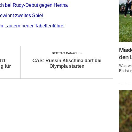
auch bei Rudy-Debüt gegen Hertha
ewinnt zweites Spiel
 Lautern neuer Tabellenführer
Mask
BEITRAG DANACH →
den 
tzt
CAS: Russin Klischina darf bei
Was wär
g für
Olympia starten
Es ist n