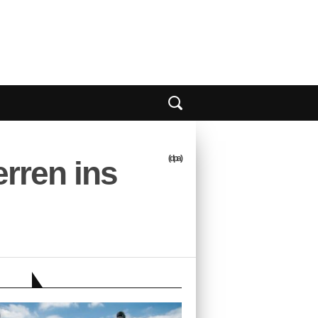
(dpa)
rren ins
EBER