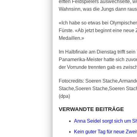
elften Feldspielers auswechselte, wu
Wahnsinn, was die Jungs dann rausg
«Ich habe so etwas bei Olympischen
Fürste. «Ab jetzt beginnt eine neue 
Medaillen.»
Im Halbfinale am Dienstag trifft sei
Panamerika-Meister hatte sich zuvor
der Vorrunde trennten gab es zwisc
Fotocredits: Soeren Stache,Arman
Stache,Soeren Stache,Soeren Stac
(dpa)
VERWANDTE BEITRÄGE
Anna Seidel sorgt sich um Sh
Kein guter Tag für neue Zweit