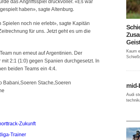
rde das Angriffsspiel druckvoller. «Es war
espielt haben», sagte Altenburg.
 Spielen noch nie erlebt», sagte Kapitän
Schi
Zeitrechnung für uns. Jetzt geht es um die
Zusa
Geis
Kaum ei
n Team nun erneut auf Argentinien. Der
Schießs
 mit 2:1 (1:0) gegen Spanien durchgesetzt. In
hen beiden Teams ein 4:4.
do Babani,Soeren Stache,Soeren
mid-
he
Audi st
technika
AKTUE
orttrack-Zukunft
liga-Trainer