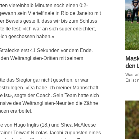
zten viereinhalb Minuten noch einen 0:2-
ann sein Viertelfinale in Rio de Janeiro mit
ter Beweis gestellt, dass wir bis zum Schluss
lte fest: «Ich war an sich super erleichtert,
eich geschossen haben.»
 Strafecke erst 41 Sekunden vor dem Ende.
Mask
 den Weltranglisten-Dritten mit seinem
den 
.
Was wär
tte das Siegtor gar nicht gesehen, er war
Es ist n
 festzulegen. «Da habe ich meiner Mannschaft
ge ist», sagte der Coach. Sein Team hatte sich
fensive des Weltranglisten-Neunten die Zähne
en erarbeitet.
ore von Hugo Inglis (18.) und Shea McAleese
trainer Torwart Nicolas Jacobi zugunsten eines