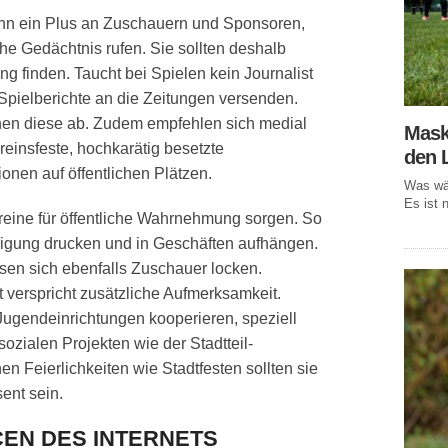
nn ein Plus an Zuschauern und Sponsoren,
che Gedächtnis rufen. Sie sollten deshalb
 finden. Taucht bei Spielen kein Journalist
 Spielberichte an die Zeitungen versenden.
chen diese ab. Zudem empfehlen sich medial
Mask
einsfeste, hochkarätig besetzte
den 
nen auf öffentlichen Plätzen.
Was wär
Es ist n
ereine für öffentliche Wahrnehmung sorgen. So
digung drucken und in Geschäften aufhängen.
ssen sich ebenfalls Zuschauer locken.
 verspricht zusätzliche Aufmerksamkeit.
Jugendeinrichtungen kooperieren, speziell
ozialen Projekten wie der Stadtteil-
chen Feierlichkeiten wie Stadtfesten sollten sie
ent sein.
CEN DES INTERNETS