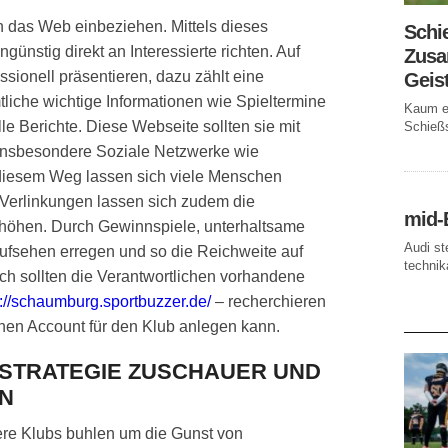
h das Web einbeziehen. Mittels dieses
Schi
ünstig direkt an Interessierte richten. Auf
Zusa
essionell präsentieren, dazu zählt eine
Geis
tliche wichtige Informationen wie Spieltermine
Kaum ei
lle Berichte. Diese Webseite sollten sie mit
Schießs
 insbesondere Soziale Netzwerke wie
 diesem Weg lassen sich viele Menschen
t Verlinkungen lassen sich zudem die
mid-
rhöhen. Durch Gewinnspiele, unterhaltsame
Audi st
ufsehen erregen und so die Reichweite auf
technika
h sollten die Verantwortlichen vorhandene
p://schaumburg.sportbuzzer.de/
– recherchieren
AKTUE
inen Account für den Klub anlegen kann.
-STRATEGIE ZUSCHAUER UND
N
ere Klubs buhlen um die Gunst von