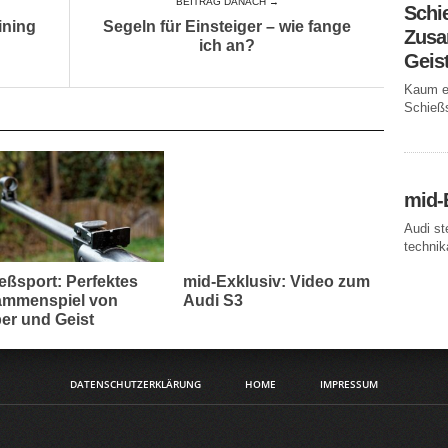
BEITRAG DANACH →
Schi
ining
Segeln für Einsteiger – wie fange
Zusa
ich an?
Geis
Kaum ei
Schießs
mid-
Audi st
technika
eßsport: Perfektes
mid-Exklusiv: Video zum
mmenspiel von
Audi S3
er und Geist
DATENSCHUTZERKLÄRUNG
HOME
IMPRESSUM