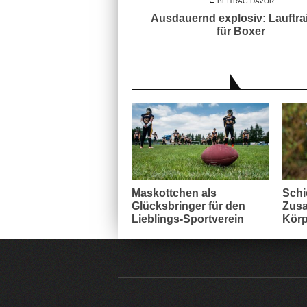
← BEITRAG DAVOR
Ausdauernd explosiv: Lauftra
für Boxer
AUCH INTERESSANT
Maskottchen als
Schi
Glücksbringer für den
Zusa
Lieblings-Sportverein
Körp