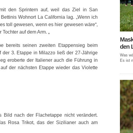
mit den Sprintern auf, weil das Ziel in San
Bettinis Wohnort La California lag. „Wenn ich
 es toll gewesen, wenn es hier gewesen wäre“,
er Tochter auf dem Arm. „
Mask
ppe bereits seinen zweiten Etappensieg beim
den 
uf der 3. Etappe in Milazzo ließ der 27-Jährige
Was wär
Sieg eroberte der Italiener auch die Führung in
Es ist n
 auf der nächsten Etappe wieder das Violette
 Bild nach der Flachetappe nicht verändert.
 das Rosa Trikot, das der Sizilianer auch am