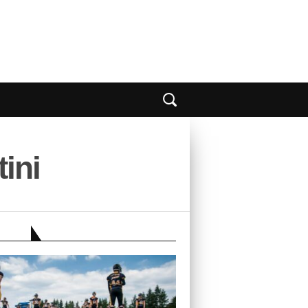
tini
EBER