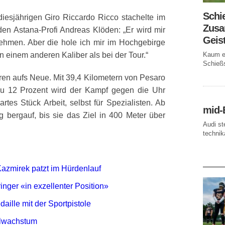
Schi
iesjährigen Giro Riccardo Ricco stachelte im
Zusa
den Astana-Profi
Andreas Klöden: „Er wird mir
Geis
nehmen. Aber die hole ich mir im Hochgebirge
Kaum ei
n einem anderen Kaliber als bei der Tour.“
Schießs
ren aufs Neue. Mit 39,4 Kilometern von Pesaro
zu 12 Prozent wird der Kampf gegen die Uhr
tes Stück Arbeit, selbst für Spezialisten. Ab
mid-
ig bergauf, bis sie das Ziel in 400 Meter über
Audi st
technika
AKTUE
azmirek patzt im Hürdenlauf
nger «in exzellenter Position»
aille mit der Sportpistole
elwachstum