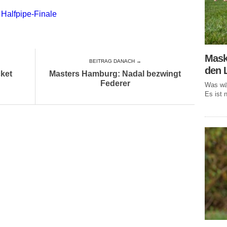
 Halfpipe-Finale
Mask
BEITRAG DANACH →
den 
cket
Masters Hamburg: Nadal bezwingt
Federer
Was wär
Es ist n