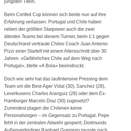
jüngsten Titeln.
Beim Confed Cup können sich beide nun auf ihre
Erfahrung verlassen. Portugal und Chile haben
neben der größten Starpower auch die zwei
ältesten Teams bei diesem Turnier, beim 1:1 gegen
Deutschland vertraute Chiles Coach Juan Antonio
Pizzi einer Startelf mit einem Altersschnitt über 30
Jahren. «Gefährliches Chile auf dem Weg nach
Portugal», titelte «A Bola» beeindruckt.
Doch wie sehr hat das laufintensive Pressing dem
Team um die Best-Ager Vidal (30), Sanchez (28),
Leverkusens Charles Aranguiz (28) oder dem Ex-
Hamburger Marcelo Diaz (30) zugesetzt?
Zumindest plagen die Chilenen keine
Personalsorgen – im Gegensatz zu Portugal. Pepe
fehlt in der zentralen Abwehr gesperrt, Dortmunds
Außenverteidiger Raphael Guerreiro musste nach