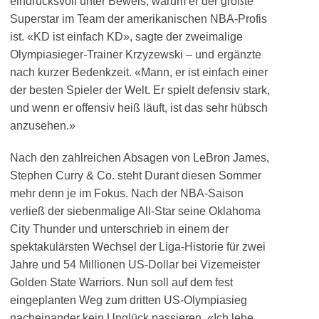
eindrucksvoll unter Beweis, warum er der größte
Superstar im Team der amerikanischen NBA-Profis
ist. «KD ist einfach KD», sagte der zweimalige
Olympiasieger-Trainer Krzyzewski – und ergänzte
nach kurzer Bedenkzeit. «Mann, er ist einfach einer
der besten Spieler der Welt. Er spielt defensiv stark,
und wenn er offensiv heiß läuft, ist das sehr hübsch
anzusehen.»
Nach den zahlreichen Absagen von LeBron James,
Stephen Curry & Co. steht Durant diesen Sommer
mehr denn je im Fokus. Nach der NBA-Saison
verließ der siebenmalige All-Star seine Oklahoma
City Thunder und unterschrieb in einem der
spektakulärsten Wechsel der Liga-Historie für zwei
Jahre und 54 Millionen US-Dollar bei Vizemeister
Golden State Warriors. Nun soll auf dem fest
eingeplanten Weg zum dritten US-Olympiasieg
nacheinander kein Unglück passieren. «Ich lebe