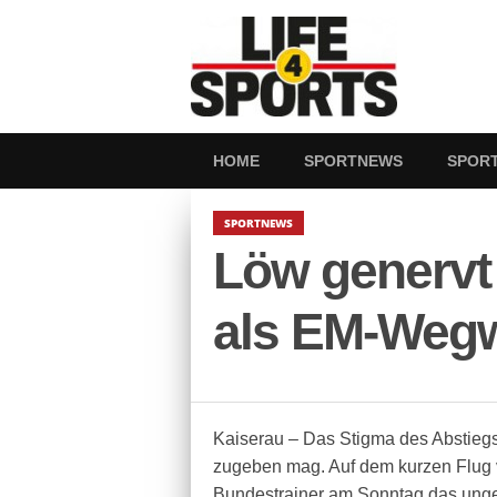
HOME
SPORTNEWS
SPOR
SPORTNEWS
Löw genervt
als EM-Wegw
Kaiserau – Das Stigma des Abstiegs
zugeben mag. Auf dem kurzen Flug 
Bundestrainer am Sonntag das ungel