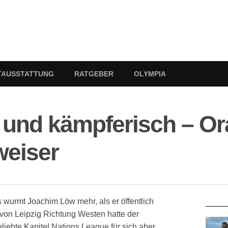
TAUSSTATTUNG
RATGEBER
OLYMPIA
 und kämpferisch – Or
eiser
RATG
 wurmt Joachim Löw mehr, als er öffentlich
von Leipzig Richtung Westen hatte der
iebte Kapitel Nations League für sich aber