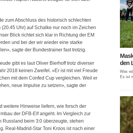
e zum Abschluss des historisch schlechten
(20.45 Uhr) auf Schalke nur noch im Zeichen
r Blick richtet sich klar in Richtung der EM
werden und bei der wir wieder eine starke
en», sagte der Bundestrainer fast trotzig.
Mask
den 
e gibt es laut Oliver Bierhoff trotz diverser
r 2018 keinen Zweifel. «Er ist mit viel Freude
Was wär
Es ist n
chen mit dem Confed Cup vergleichen. Weil er
ehen, neue Impulse zu setzen», sagte der
 weitere Hinweise liefern, wie forsch der
mbau der DFB-Elf angeht. Im Vergleich zur
n Russland beim 3:0 überzeugte, stehen
ng. Real-Madrid-Star Toni Kroos ist nach einer