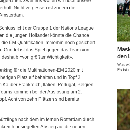
stige-Duell. Zweitens wollen wir noch unsere
erhoff. Nicht vergessen ist zudem die
 Amsterdam.
ls Schlusslicht der Gruppe 1 der Nations League
gen die jungen Holländer könnte die Chance
r die EM-Qualifikation immerhin noch gesichert
Mask
 Grindel ist das Spiel gegen das Team von
den 
eshalb «von größter Wichtigkeit».
Was wär
Es ist n
king für die Multinationen-EM 2020 mit
rigen Platz elf behalten und in Topf 2
 Kaliber Frankreich, Italien, Portugal, Belgien
 Teams kommen bei der Auslosung am 2.
pf. Acht von zehn Plätzen sind bereits
hützlinge nach dem im fernen Rotterdam durch
nkreich besiegelten Abstieg auf die neuen