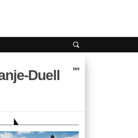
(dpa)
anje-Duell
EBER