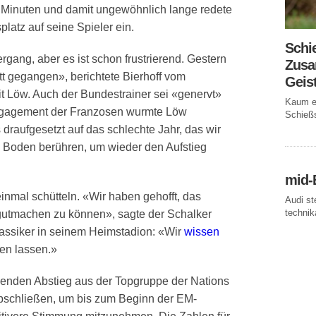
 Minuten und damit ungewöhnlich lange redete
latz auf seine Spieler ein.
Schi
ergang, aber es ist schon frustrierend. Gestern
Zusa
t gegangen», berichtete Bierhoff vom
Geis
t Löw. Auch der Bundestrainer sei «genervt»
Kaum ei
ngagement der Franzosen wurmte Löw
Schießs
 draufgesetzt auf das schlechte Jahr, das wir
n Boden berühren, um wieder den Aufstieg
mid-
einmal schütteln. «Wir haben gehofft, das
Audi st
technika
gutmachen zu können», sagte der Schalker
lassiker in seinem Heimstadion: «Wir
wissen
gen lassen.»
henden Abstieg aus der Topgruppe der Nations
bschließen, um bis zum Beginn der EM-