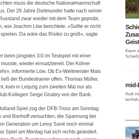
ichten muss die deutsche Nationalmannschaft
s. Der 29 Jahre Dortmunder hatte nach seiner
Russland zwar wieder mit dem Team geprobt,
Schi
 wie Joachim Löw berichtete. «Sollte er nicht
Zusa
t spielen. Da wäre das Risiko zu groß», sagte
Geis
Kaum ei
r beim jüngsten 3:0 im Testspiel mit einer
Schießs
 musste, wieder einsatzbereit. Der Kölner
hr», informierte Löw. Ob Ex-Weltmeister Mats
 ließ der Bundestrainer offen. Thomas Müller,
mid-
ht, kam in Leipzig zum zweiten Mal nur als
Audi st
Club-Kollegen Serge Gnabry von der Bank.
technika
s Holland-Spiel zog der DFB-Tross am Sonntag
w und Bierhoff versuchten, die Spannung bei
AKTUE
en Generation um Leroy Sané noch einmal
 Spiel am Montag hat sich nichts geändert.