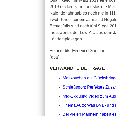
Qualifikation im März 2019 eine po
2018 decken schonungslos die Mise
Kalenderjahr gab es noch nie in 11
zwölf Tore in einem Jahr sind Negat
Bestenfalls sind noch fünf Siege 20
Tiefstwertes der Löw-Ara aus dem Ja
Länderspiele gab.
Fotocredits: Federico Gambarini
(dpa)
VERWANDTE BEITRÄGE
Maskottchen als Glücksbringe
Schießsport: Perfektes Zusa
mid-Exklusiv: Video zum Aud
Thema Auto: Was BVB- und 
Bei vielen Männern hapert es