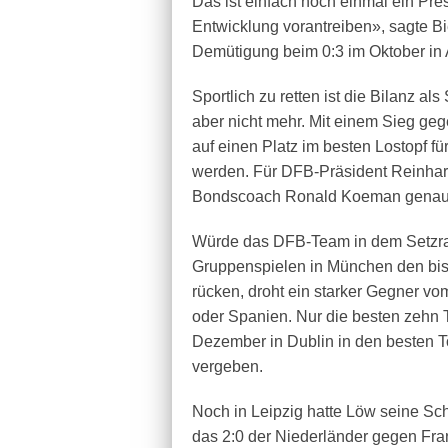
Das ist einfach noch einmal ein Pre
Entwicklung vorantreiben», sagte Bi
Demütigung beim 0:3 im Oktober in
Sportlich zu retten ist die Bilanz a
aber nicht mehr. Mit einem Sieg ge
auf einen Platz im besten Lostopf fü
werden. Für DFB-Präsident Reinhard
Bondscoach Ronald Koeman genau d
Würde das DFB-Team in dem Setzran
Gruppenspielen in München den bishe
rücken, droht ein starker Gegner vom
oder Spanien. Nur die besten zehn
Dezember in Dublin in den besten To
vergeben.
Noch in Leipzig hatte Löw seine Sc
das 2:0 der Niederländer gegen Fra