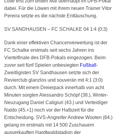
Lotte erst zum dritten Mal überhaupt im DFB-Pokal
dabei. Für die Löwen mit ihrem neuen Trainer Vitor
Pereira setzte es die nächste Enttäuschung.
SV SANDHAUSEN – FC SCHALKE 04 1:4 (0:3)
Dank einer effektiven Chancenverwertung ist der
FC Schalke erstmals seit sechs Jahren ins
Viertelfinale des DFB-Pokals eingezogen. Beim
zuvor seit fünf Spielen unbesiegten
Fußball
-
Zweitligisten SV Sandhausen setzte sich der
Revierclub glanzlos und souverän mit 4:1 (3:0)
durch. Mit einem Dreierpack innerhalb von acht
Minuten sorgten Alessandro Schöpf (38.), Winter-
Neuzugang Daniel Caligiuri (43.) und Verteidiger
Naldo (45.+1) noch vor der Halbzeit für die
Entscheidung. SVS-Angreifer Andrew Wooten (64.)
gelang im erstmals mit 14 500 Zuschauern
ausverkauften Hardtwaldstadion der