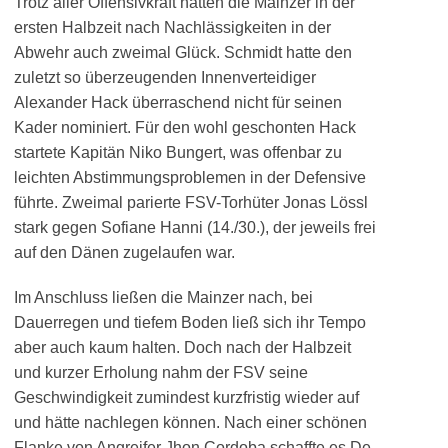
Trotz aller Offensivkraft hatten die Mainzer in der
ersten Halbzeit nach Nachlässigkeiten in der
Abwehr auch zweimal Glück. Schmidt hatte den
zuletzt so überzeugenden Innenverteidiger
Alexander Hack überraschend nicht für seinen
Kader nominiert. Für den wohl geschonten Hack
startete Kapitän Niko Bungert, was offenbar zu
leichten Abstimmungsproblemen in der Defensive
führte. Zweimal parierte FSV-Torhüter Jonas Lössl
stark gegen Sofiane Hanni (14./30.), der jeweils frei
auf den Dänen zugelaufen war.
Im Anschluss ließen die Mainzer nach, bei
Dauerregen und tiefem Boden ließ sich ihr Tempo
aber auch kaum halten. Doch nach der Halbzeit
und kurzer Erholung nahm der FSV seine
Geschwindigkeit zumindest kurzfristig wieder auf
und hätte nachlegen können. Nach einer schönen
Flanke von Angreifer Jhon Cordoba schaffte es De