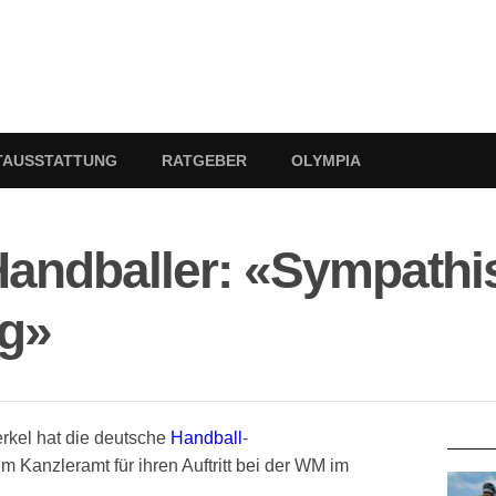
TAUSSTATTUNG
RATGEBER
OLYMPIA
Handballer: «Sympathi
g»
RATG
rkel hat die deutsche
Handball
-
 Kanzleramt für ihren Auftritt bei der WM im