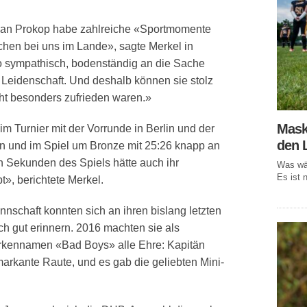
ian Prokop habe zahlreiche «Sportmomente
schen bei uns im Lande», sagte Merkel in
so sympathisch, bodenständig an die Sache
 Leidenschaft. Und deshalb können sie stolz
cht besonders zufrieden waren.»
Mask
 Turnier mit der Vorrunde in Berlin und der
den 
n und im Spiel um Bronze mit 25:26 knapp an
en Sekunden des Spiels hätte auch ihr
Was wär
Es ist n
», berichtete Merkel.
nschaft konnten sich an ihren bislang letzten
h gut erinnern. 2016 machten sie als
rkennamen «Bad Boys» alle Ehre: Kapitän
arkante Raute, und es gab die geliebten Mini-