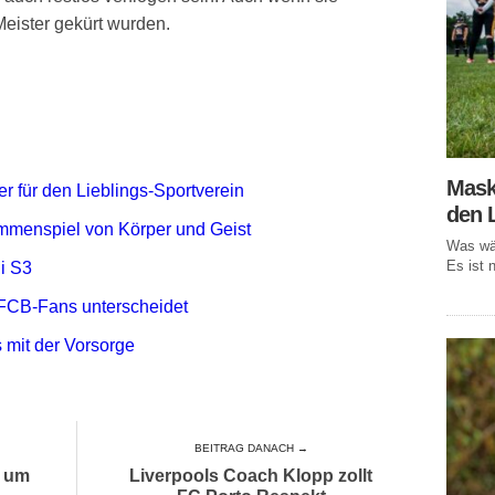
Meister gekürt wurden.
Mask
r für den Lieblings-Sportverein
den 
mmenspiel von Körper und Geist
Was wär
Es ist n
i S3
FCB-Fans unterscheidet
 mit der Vorsorge
BEITRAG DANACH →
n um
Liverpools Coach Klopp zollt