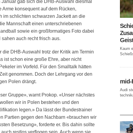
m Januar gab sich die DHB-Auswahl diesmal
die Arme konsequent auf dem Rücken,
h im schlichten schwarzen Jackett an die
 die Mannschaft einen unterschriebenen
Schi
andball sowie ein großformatiges Foto dabei
Zusa
sahen auch recht frisch aus.
Geis
Kaum ei
r die DHB-Auswahl trotz der Kritik am Termin
Schießs
ist schon eine große Ehre, aber nicht
Pekeler im Vorfeld. Für den Smalltalk hätten
r Zeit genommen. Doch der Lehrgang vor den
mid-
gen Polen drängt.
Audi st
ieser Gruppe», warnt Prokop. «Unser nächstes
technika
r wollen wir in Polen bestehen und den
lifikation legen.» Da lässt der Bundestrainer
AKTUE
iden Partien gegen den Nachbarn «brauchen wir
ksten Besetzung», forderte er. Bis dahin sollte
s auch restlos verflogen sein. Auch wenn sie