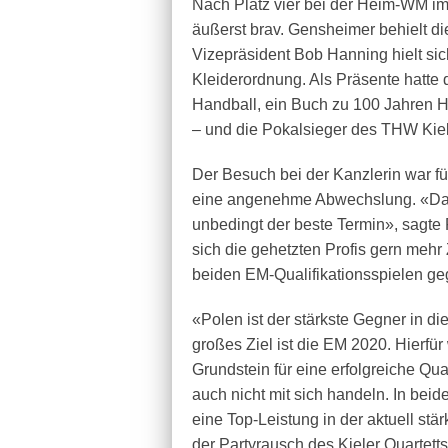
Nach Platz vier bei der Heim-WM i
äußerst brav. Gensheimer behielt 
Vizepräsident Bob Hanning hielt sic
Kleiderordnung. Als Präsente hatte
Handball, ein Buch zu 100 Jahren H
– und die Pokalsieger des THW Kiel 
Der Besuch bei der Kanzlerin war fü
eine angenehme Abwechslung. «Das 
unbedingt der beste Termin», sagte 
sich die gehetzten Profis gern meh
beiden EM-Qualifikationsspielen ge
«Polen ist der stärkste Gegner in d
großes Ziel ist die EM 2020. Hierfü
Grundstein für eine erfolgreiche Qua
auch nicht mit sich handeln. In be
eine Top-Leistung in der aktuell stär
der Partyrausch des Kieler Quartett