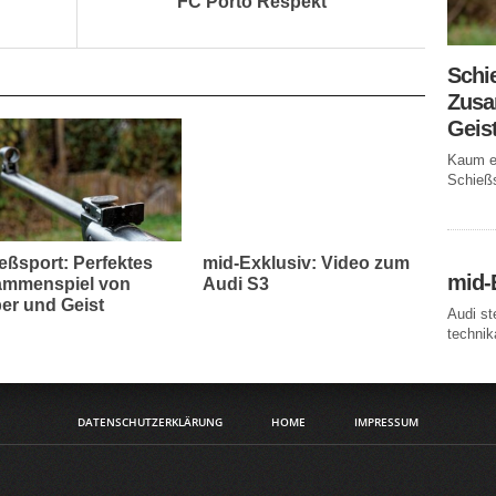
FC Porto Respekt
Schi
Zusa
Geis
Kaum ei
Schießs
eßsport: Perfektes
mid-Exklusiv: Video zum
mid-
mmenspiel von
Audi S3
er und Geist
Audi st
technika
DATENSCHUTZERKLÄRUNG
HOME
IMPRESSUM