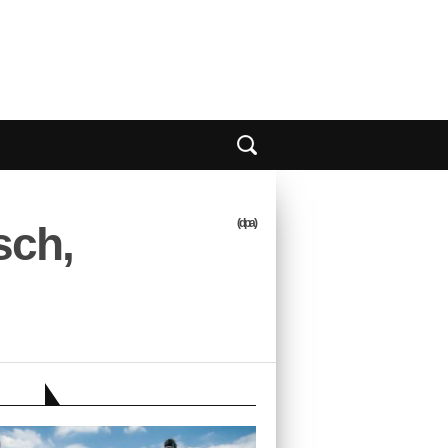
(dpa)
sch,
EBER