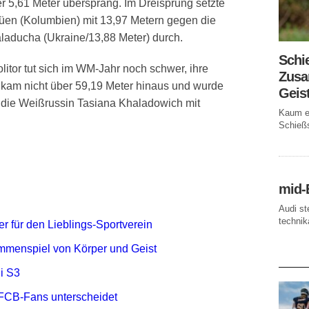
r 5,61 Meter übersprang. Im Dreisprung setzte
güen (Kolumbien) mit 13,97 Metern gegen die
laducha (Ukraine/13,88 Meter) durch.
Schi
itor tut sich im WM-Jahr noch schwer, ihre
Zusa
 kam nicht über 59,19 Meter hinaus und wurde
Geis
h die Weißrussin Tasiana Khaladowich mit
Kaum ei
Schießs
mid-
Audi st
technika
r für den Lieblings-Sportverein
mmenspiel von Körper und Geist
AKTUE
i S3
FCB-Fans unterscheidet