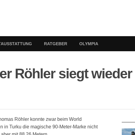
TAUSSTATTUNG
RATGEBER
OLYMPIA
r Röhler siegt wieder
RATG
homas Röhler konnte zwar beim World
en in Turku die magische 90-Meter-Marke nicht
 aber mit 88,26 Metern.