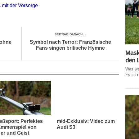
 mit der Vorsorge
BEITRAG DANACH →
 ohne
Symbol nach Terror: Französische
Fans singen britische Hymne
Mask
den 
Was wär
Es ist n
eßsport: Perfektes
mid-Exklusiv: Video zum
mmenspiel von
Audi S3
er und Geist