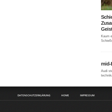
Schi
Zusa
Geis
Kaum ei
Schießs
mid-
Audi st
technika
DATENSCHUTZERKLÄRUNG
HOME
IMPRESSUM