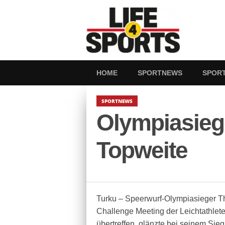
HOME
SPORTNEWS
SPOR
SPORTNEWS
Olympiasiege
Topweite
Turku – Speerwurf-Olympiasieger T
Challenge Meeting der Leichtathlet
übertreffen, glänzte bei seinem Sieg