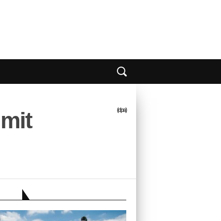
(dpa)
 mit
EBER