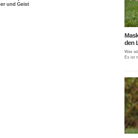
er und Geist
Mask
den 
Was wär
Es ist n