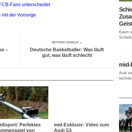
FCB-Fans unterscheidet
Schi
 mit der Vorsorge
Zusa
Geis
Kaum ei
Schießs
BEITRAG DANACH →
ke –
Deutsche Basketballer: Was läuft
gut, was läuft schlecht
mid-
Audi st
technika
AKTUE
eßsport: Perfektes
mid-Exklusiv: Video zum
mmenspiel von
Audi S3