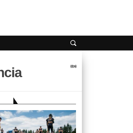
(dpa)
ncia
EBER