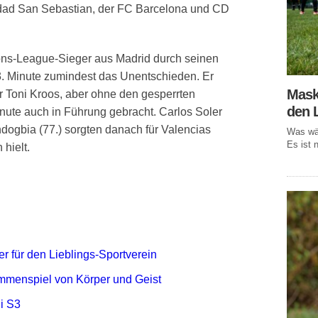
edad San Sebastian, der FC Barcelona und CD
ns-League-Sieger aus Madrid durch seinen
83. Minute zumindest das Unentschieden. Er
Mask
r Toni Kroos, aber ohne den gesperrten
den 
nute auch in Führung gebracht. Carlos Soler
dogbia (77.) sorgten danach für Valencias
Was wär
Es ist n
hielt.
r für den Lieblings-Sportverein
mmenspiel von Körper und Geist
i S3