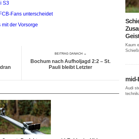
i S3
FCB-Fans unterscheidet
Schi
 mit der Vorsorge
Zusa
Geis
Kaum ei
Schießs
BEITRAG DANACH →
Bochum nach Aufholjagd 2:2 – St.
 dran
Pauli bleibt Letzter
mid-
Audi st
technika