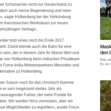
hael Schumacher nicht nur Deutschland zu
ndern auch meine Begeisterung und mein
»​, sagte Hülkenberg bei der Verkündung
um französischen Werksteam zur neuen
ehrjährigen Vertrag»​.
änder trotz eines noch bis Ende 2017
Mask
eilt. Damit könnte auch die Bahn für eine
den 
 sein, der in diesem Jahr für Manor fährt und
lge von Hülkenberg beim indischen Privatteam
Was wär
Es ist n
 des Force-India-Motorenpartners Mercedes und
lternative zu Hülkenberg.
ser Saison noch für das chronisch klamme
 er sein insgesamt viertes Jahr als
erausragender Fahrer, der mehr Punkte für
ndere. Wir werden Nico vermissen, aber wir
eue Möglichkeiten zu ergreifen», wurde Force-