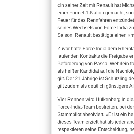
«In seiner Zeit mit Renault hat Mic
einer Formel-1-Nation gemacht, so
Feuer für das Rennfahren entzündet
seines Wechsels von Force India z
Saison. Renault bestätigte einen «m
Zuvor hatte Force India dem Rheinl
laufenden Kontrakts die Freigabe ert
Beförderung von Pascal Wehrlein frei
als heißer Kandidat auf die Nachfo
gilt. Der 21-Jährige ist Schützling
gilt zudem als deutlich günstigere A
Vier Rennen wird Hülkenberg in die
Force-India-Team bestreiten, bei dem
Stammpilot absolviert. «Er ist ein h
dieses Team erzielt hat als jeder a
respektieren seine Entscheidung, n