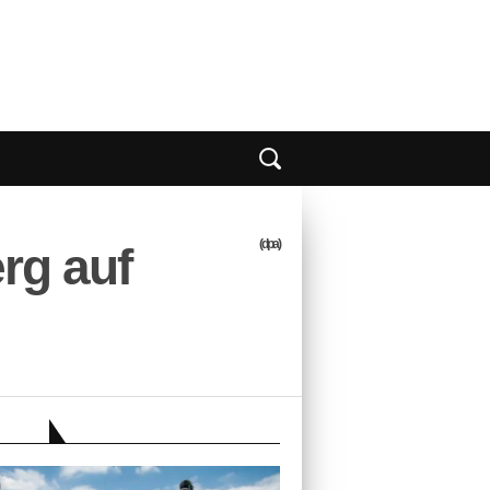
(dpa)
rg auf
EBER