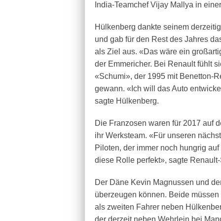
India-Teamchef Vijay Mallya in einer Mi
Hülkenberg dankte seinem derzeitig
und gab für den Rest des Jahres das
als Ziel aus. «Das wäre ein großarti
der Emmericher. Bei Renault fühlt 
«Schumi», der 1995 mit Benetton-Re
gewann. «Ich will das Auto entwick
sagte Hülkenberg.
Die Franzosen waren für 2017 auf de
ihr Werksteam. «Für unseren nächst
Piloten, der immer noch hungrig auf 
diese Rolle perfekt», sagte Renault-
Der Däne Kevin Magnussen und der B
überzeugen können. Beide müssen um
als zweiten Fahrer neben Hülkenber
der derzeit neben Wehrlein bei Man