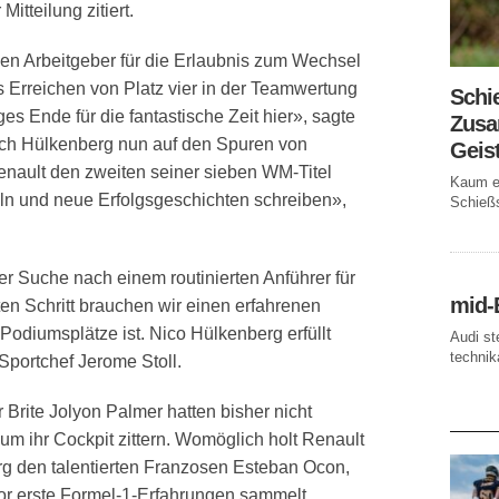
tteilung zitiert. ​
en Arbeitgeber für die Erlaubnis zum Wechsel
 Erreichen von Platz vier in der Teamwertung
Schi
ges Ende für die fantastische Zeit hier», sagte
Zusa
sich Hülkenberg nun auf den Spuren von
Geis
nault den zweiten seiner sieben WM-Titel
Kaum ei
eln und neue Erfolgsgeschichten schreiben»,
Schießs
r Suche nach einem routinierten Anführer für
mid-
en Schritt brauchen wir einen erfahrenen
Podiumsplätze ist. Nico Hülkenberg erfüllt
Audi st
technika
Sportchef Jerome Stoll.
rite Jolyon Palmer hatten bisher nicht
AKTUE
 ihr Cockpit zittern. Womöglich holt Renault
g den talentierten Franzosen Esteban Ocon,
or erste Formel-1-Erfahrungen sammelt.