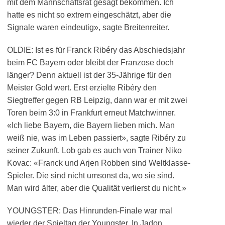
mit dem Mannschaftsrat gesagt bekommen. Ich
hatte es nicht so extrem eingeschätzt, aber die
Signale waren eindeutig», sagte Breitenreiter.
OLDIE: Ist es für Franck Ribéry das Abschiedsjahr
beim FC Bayern oder bleibt der Franzose doch
länger? Denn aktuell ist der 35-Jährige für den
Meister Gold wert. Erst erzielte Ribéry den
Siegtreffer gegen RB Leipzig, dann war er mit zwei
Toren beim 3:0 in Frankfurt erneut Matchwinner.
«Ich liebe Bayern, die Bayern lieben mich. Man
weiß nie, was im Leben passiert», sagte Ribéry zu
seiner Zukunft. Lob gab es auch von Trainer Niko
Kovac: «Franck und Arjen Robben sind Weltklasse-
Spieler. Die sind nicht umsonst da, wo sie sind.
Man wird älter, aber die Qualität verlierst du nicht.»
YOUNGSTER: Das Hinrunden-Finale war mal
wieder der Spieltag der Youngster. In Jadon