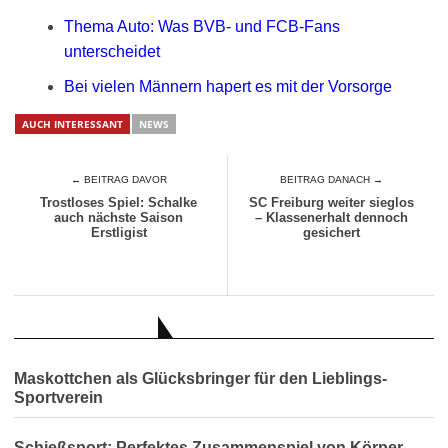
Thema Auto: Was BVB- und FCB-Fans
unterscheidet
Bei vielen Männern hapert es mit der Vorsorge
AUCH INTERESSANT
NEWS
← BEITRAG DAVOR
BEITRAG DANACH →
Trostloses Spiel: Schalke
SC Freiburg weiter sieglos
auch nächste Saison
– Klassenerhalt dennoch
Erstligist
gesichert
AUCH INTERESSANT
Maskottchen als Glücksbringer für den Lieblings-
Sportverein
Schießsport: Perfektes Zusammenspiel von Körper