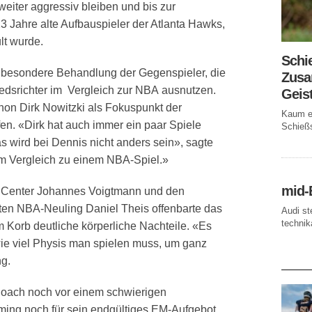
eiter aggressiv bleiben und bis zur
 Jahre alte Aufbauspieler der Atlanta Hawks,
lt wurde.
Schi
e besondere Behandlung der Gegenspieler, die
Zusa
hiedsrichter im Vergleich zur NBA ausnutzen.
Geis
hon Dirk Nowitzki als Fokuspunkt der
Kaum ei
en. «Dirk hat auch immer ein paar Spiele
Schießs
 wird bei Dennis nicht anders sein», sagte
im Vergleich zu einem NBA-Spiel.»
mid-
Center Johannes Voigtmann und den
ten NBA-Neuling Daniel Theis offenbarte das
Audi st
technika
Korb deutliche körperliche Nachteile. «Es
wie viel Physis man spielen muss, um ganz
ng.
AKTUE
oach noch vor einem schwierigen
ming noch für sein endgültiges EM-Aufgebot