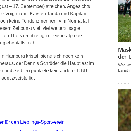
gust – 17. September) streichen. Angesichts
te Voigtmann, Karsten Tadda und Kapitän
 noch keine Tendenz nennen. «Im Normalfall
esem Zeitpunkt viel, viel weiter», sagte
t, ob Theis rechtzeitig zur Generalprobe
ung ebenfalls nicht.
Mask
den 
Hamburg kristallisierte sich noch kein
 heraus, der Dennis Schröder die Hauptlast im
Was wär
Es ist n
n und Serbien punktete kein anderer DBB-
aupt zweistellig.
r für den Lieblings-Sportverein