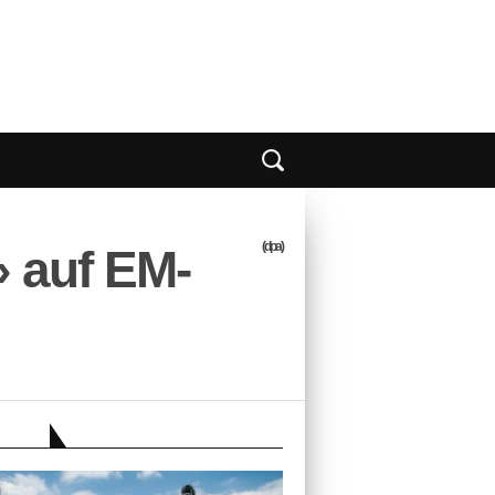
(dpa)
» auf EM-
EBER