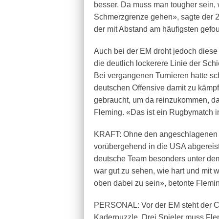
besser. Da muss man tougher sein, w
Schmerzgrenze gehen», sagte der 23
der mit Abstand am häufigsten gefou
Auch bei der EM droht jedoch dies
die deutlich lockerere Linie der Sc
Bei vergangenen Turnieren hatte sc
deutschen Offensive damit zu kämpf
gebraucht, um da reinzukommen, das
Fleming. «Das ist ein Rugbymatch 
KRAFT: Ohne den angeschlagenen 
vorübergehend in die USA abgereis
deutsche Team besonders unter dem 
war gut zu sehen, wie hart und mit 
oben dabei zu sein», betonte Flemi
PERSONAL: Vor der EM steht der C
Kaderpuzzle. Drei Spieler muss Fle