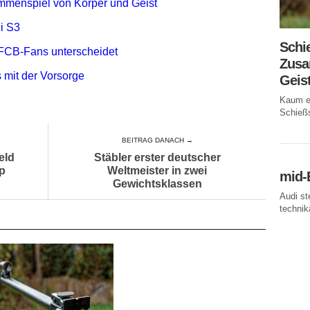
mmenspiel von Körper und Geist
i S3
Schi
FCB-Fans unterscheidet
Zusa
 mit der Vorsorge
Geis
Kaum ei
Schießs
BEITRAG DANACH →
eld
Stäbler erster deutscher
pp
Weltmeister in zwei
mid-
Gewichtsklassen
Audi st
technika