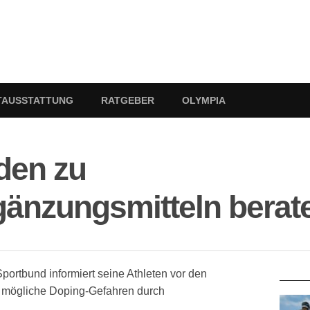
TAUSSTATTUNG
RATGEBER
OLYMPIA
den zu
änzungsmitteln berat
RATG
ortbund informiert seine Athleten vor den
 mögliche Doping-Gefahren durch