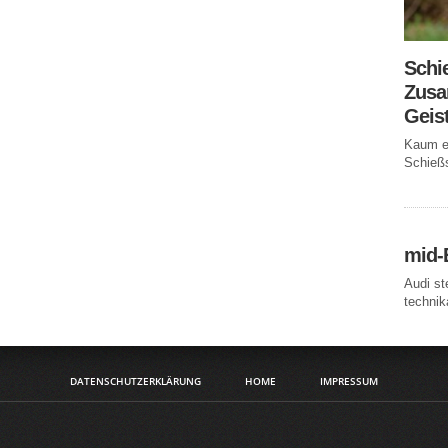
Schi
Zusa
Geis
Kaum ei
Schießs
mid-
Audi st
technika
DATENSCHUTZERKLÄRUNG
HOME
IMPRESSUM