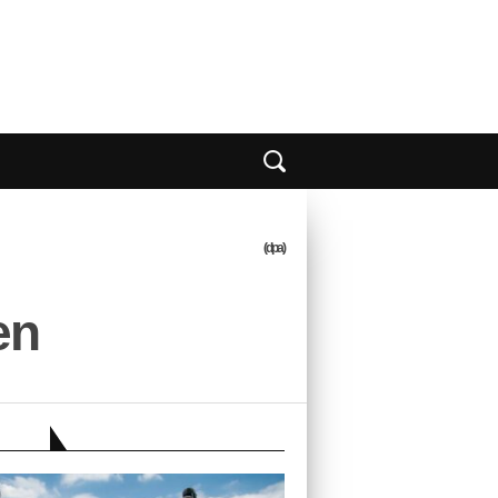
(dpa)
en
EBER