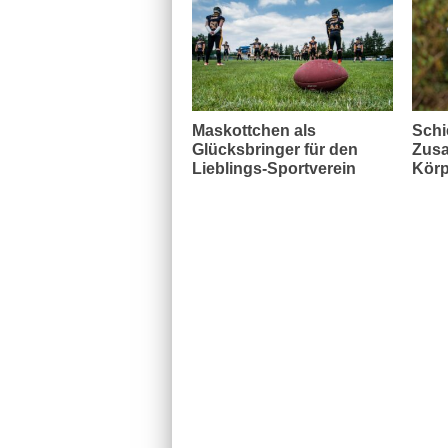
Maskottchen als
Schi
Glücksbringer für den
Zusa
Lieblings-Sportverein
Körp