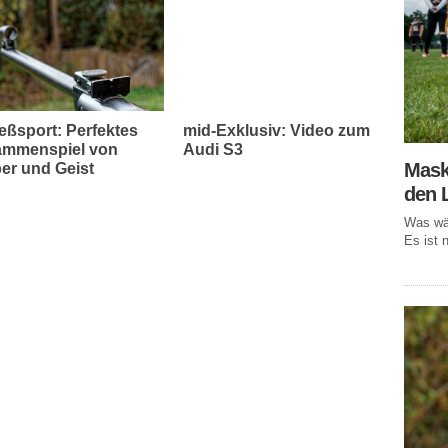
eßsport: Perfektes
mid-Exklusiv: Video zum
mmenspiel von
Audi S3
Mask
er und Geist
den 
Was wär
Es ist n