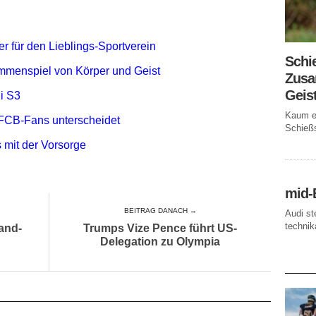
r für den Lieblings-Sportverein
Schi
mmenspiel von Körper und Geist
Zusa
Geis
i S3
Kaum ei
FCB-Fans unterscheidet
Schießs
 mit der Vorsorge
mid-
BEITRAG DANACH →
Audi st
technika
and-
Trumps Vize Pence führt US-
Delegation zu Olympia
AKTUE