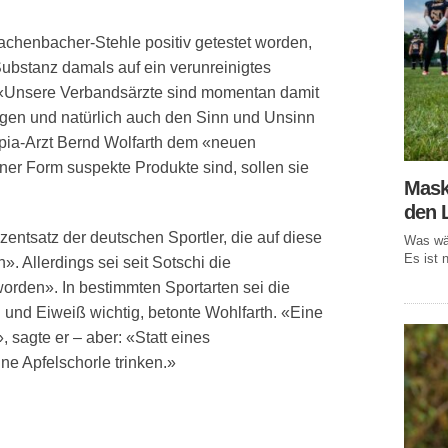
Sachenbacher-Stehle positiv getestet worden,
 Substanz damals auf ein verunreinigtes
 «Unsere Verbandsärzte sind momentan damit
ragen und natürlich auch den Sinn und Unsinn
pia-Arzt Bernd Wolfarth dem «neuen
ner Form suspekte Produkte sind, sollen sie
Mask
den 
zentsatz der deutschen Sportler, die auf diese
Was wär
Es ist n
. Allerdings sei seit Sotschi die
worden». In bestimmten Sportarten sei die
 und Eiweiß wichtig, betonte Wohlfarth. «Eine
, sagte er – aber: «Statt eines
ne Apfelschorle trinken.»