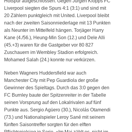
Hotspur aufgeschlossen. Gegen Jürgen Klopps FC
Liverpool siegten die Spurs 4:1 (3:1) und sind mit
20 Zählern punktgleich mit United. Liverpool bleibt
nach der zweiten Saisonniederlage mit 13 Punkten
als Neunter im Mittelfeld hängen. Torjäger Harry
Kane (4./56.), Heung-Min Son (12.) und Dele Alli
(45.+3) waren für die Gastgeber vor 80 827
Zuschauern im Wembley Stadion erfolgreich.
Mohamed Salah (24.) konnte nur verkürzen.
Neben Wagners Huddersfield war auch
Manchester City mit Pep Guardiola der große
Gewinner des Spieltags. Durch das 3:0 gegen den
FC Burnley baute der Spitzenreiter in der Tabelle
seinen Vorsprung auf den Lokalrivalen auf fünf
Punkte aus. Sergio Agüero (30.), Nicolás Otamendi
(73.) und Nationalspieler Leroy Sané mit seinem
fünften Saisontreffer sorgten für den elften
Pflichtspielsieg in Serie. «Im Mai zählt es, nicht im