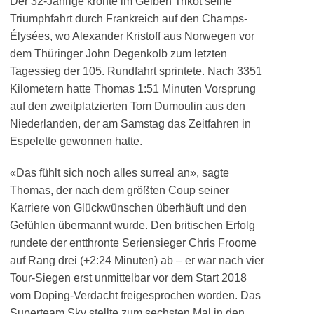
Der 32-Jährige krönte im Gelben Trikot seine
Triumphfahrt durch Frankreich auf den Champs-
Élysées, wo Alexander Kristoff aus Norwegen vor
dem Thüringer John Degenkolb zum letzten
Tagessieg der 105. Rundfahrt sprintete. Nach 3351
Kilometern hatte Thomas 1:51 Minuten Vorsprung
auf den zweitplatzierten Tom Dumoulin aus den
Niederlanden, der am Samstag das Zeitfahren in
Espelette gewonnen hatte.
«Das fühlt sich noch alles surreal an», sagte
Thomas, der nach dem größten Coup seiner
Karriere von Glückwünschen überhäuft und den
Gefühlen übermannt wurde. Den britischen Erfolg
rundete der entthronte Seriensieger Chris Froome
auf Rang drei (+2:24 Minuten) ab – er war nach vier
Tour-Siegen erst unmittelbar vor dem Start 2018
vom Doping-Verdacht freigesprochen worden. Das
Superteam Sky stellte zum sechsten Mal in den