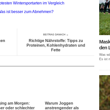
btesten Wintersportarten im Vergleich
 Was ist besser zum Abnehmen?
BEITRAG DANACH →
gen
Richtige Nährstoffe: Tipps zu
Mask
Proteinen, Kohlenhydraten und
den 
Fette
Was wär
Es ist n
ing am Morgen:
Warum Joggen
er oder schlechter
anstrengender als