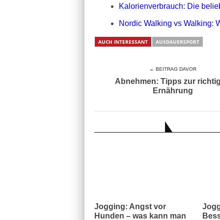
Kalorienverbrauch: Die belie
Nordic Walking vs Walking:
AUCH INTERESSANT
AUSDAUERSPORT
← BEITRAG DAVOR
Abnehmen: Tipps zur richti
Ernährung
AUCH INTERESSANT
Jogging: Angst vor
Jogg
Hunden – was kann man
Bess