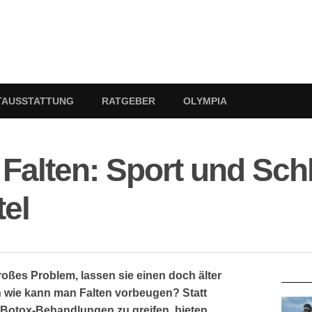
TAUSSTATTUNG
RATGEBER
OLYMPIA
Falten: Sport und Schl
tel
RATG
großes Problem, lassen sie einen doch älter
h wie kann man Falten vorbeugen? Statt
 Botox-Behandlungen zu greifen, bieten