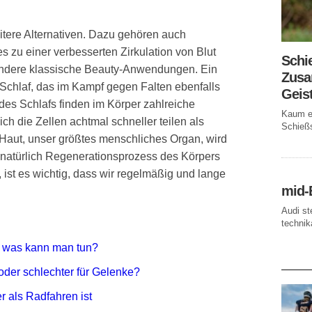
eitere Alternativen. Dazu gehören auch
 zu einer verbesserten Zirkulation von Blut
Schi
andere klassische Beauty-Anwendungen. Ein
Zusa
l Schlaf, das im Kampf gegen Falten ebenfalls
Geis
es Schlafs finden im Körper zahlreiche
Kaum ei
ich die Zellen achtmal schneller teilen als
Schießs
Haut, unser größtes menschliches Organ, wird
r natürlich Regenerationsprozess des Körpers
, ist es wichtig, dass wir regelmäßig und lange
mid-
Audi st
technika
– was kann man tun?
AKTUE
der schlechter für Gelenke?
 als Radfahren ist