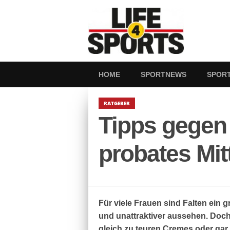
HOME
SPORTNEWS
SPOR
RATGEBER
Tipps gegen 
probates Mit
Für viele Frauen sind Falten ein 
und unattraktiver aussehen. Doc
gleich zu teuren Cremes oder gar