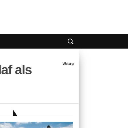
Werbung
af als
EBER