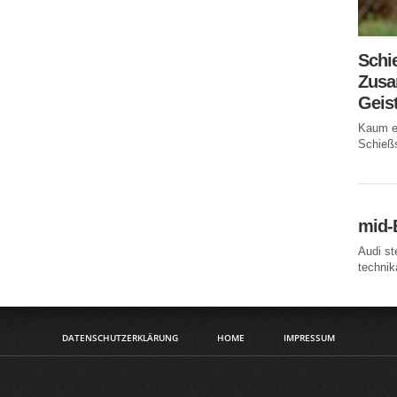
Schi
Zusa
Geis
Kaum ei
Schießs
mid-
Audi st
technika
DATENSCHUTZERKLÄRUNG
HOME
IMPRESSUM