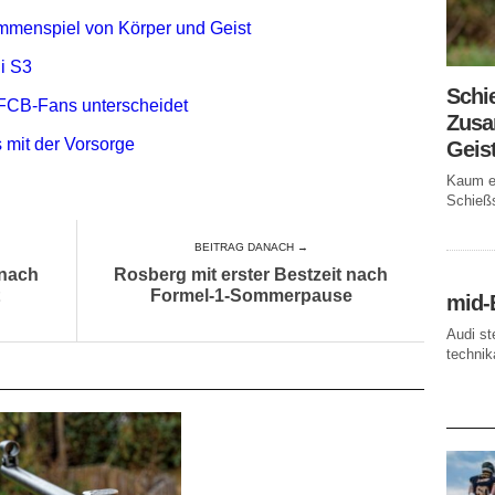
mmenspiel von Körper und Geist
i S3
Schi
FCB-Fans unterscheidet
Zusa
 mit der Vorsorge
Geis
Kaum ei
Schießs
BEITRAG DANACH →
 nach
Rosberg mit erster Bestzeit nach
Formel-1-Sommerpause
mid-
Audi st
technika
AKTUE