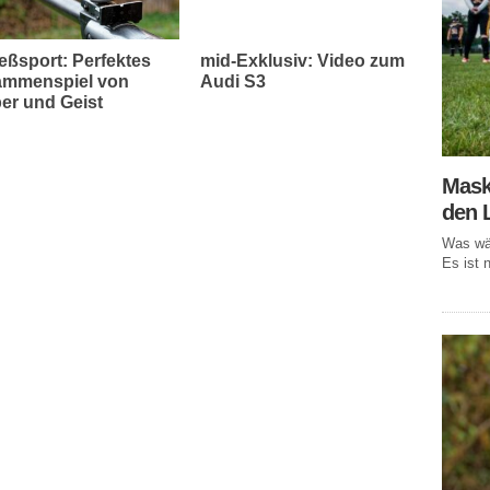
eßsport: Perfektes
mid-Exklusiv: Video zum
mmenspiel von
Audi S3
er und Geist
Mask
den 
Was wär
Es ist n