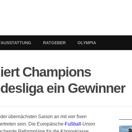
TAUSSTATTUNG
RATGEBER
OLYMPIA
iert Champions
desliga ein Gewinner
RATG
er übernächsten Saison an mit vier fixen
ertreten sein. Die Europäische-
Fußball
-Union
chende Reformpläne für die Königsklasse.