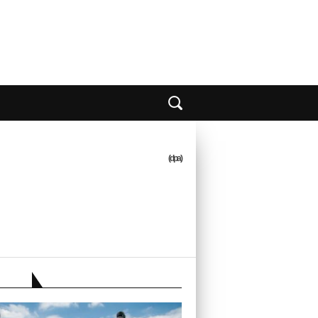
(dpa)
EBER