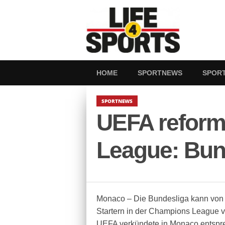
HOME
SPORTNEWS
SPOR
SPORTNEWS
UEFA reform
League: Bun
Monaco – Die Bundesliga kann von d
Startern in der Champions League v
UEFA verkündete in Monaco entspre