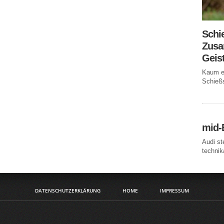
Schi
Zusa
Geis
Kaum ei
Schießs
mid-
Audi st
technika
DATENSCHUTZERKLÄRUNG
HOME
IMPRESSUM