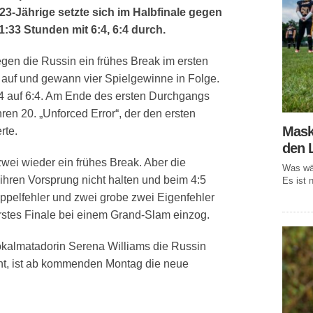
23-Jährige setzte sich im Halbfinale gegen
:33 Stunden mit 6:4, 6:4 durch.
egen die Russin ein frühes Break im ersten
 auf und gewann vier Spielgewinne in Folge.
:4 auf 6:4. Am Ende des ersten Durchgangs
ren 20. „Unforced Error“, der den ersten
Mask
rte.
den 
wei wieder ein frühes Break. Aber die
Was wär
ihren Vorsprung nicht halten und beim 4:5
Es ist n
Doppelfehler und zwei grobe zwei Eigenfehler
 erstes Finale bei einem Grand-Slam einzog.
Lokalmatadorin Serena Williams die Russin
nt, ist ab kommenden Montag die neue