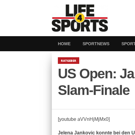
HOME
SPORTNEWS
SPOR
RATGEBER
US Open: Jan
Slam-Finale
[youtube aVVnHjMjMx0]
J
elena Jankovic konnte bei den US