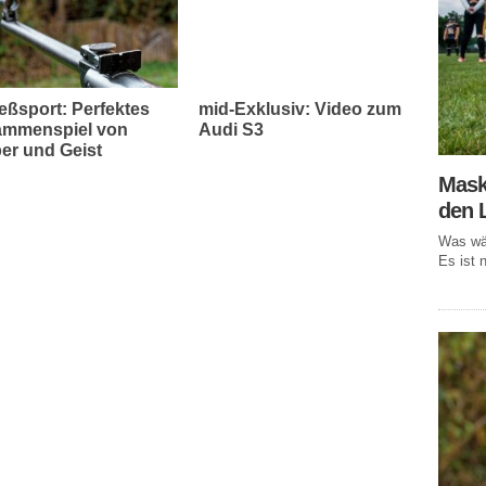
eßsport: Perfektes
mid-Exklusiv: Video zum
mmenspiel von
Audi S3
er und Geist
Mask
den 
Was wär
Es ist n