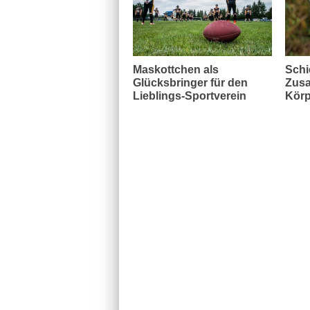
Maskottchen als
Schi
Glücksbringer für den
Zusa
Lieblings-Sportverein
Körp