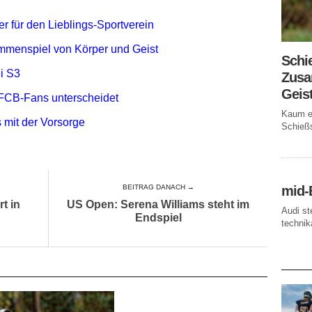
r für den Lieblings-Sportverein
mmenspiel von Körper und Geist
Schi
i S3
Zusa
Geis
FCB-Fans unterscheidet
Kaum ei
 mit der Vorsorge
Schießs
mid-
BEITRAG DANACH →
t in
US Open: Serena Williams steht im
Audi st
Endspiel
technika
AKTUE