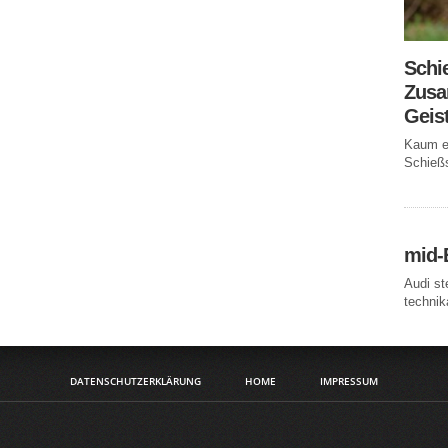
Schi
Zusa
Geis
Kaum ei
Schießs
mid-
Audi st
technika
DATENSCHUTZERKLÄRUNG
HOME
IMPRESSUM