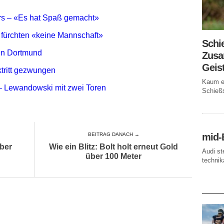
rs – «Es hat Spaß gemacht»
fürchten «keine Mannschaft»
Schi
 in Dortmund
Zusa
Geis
tritt gezwungen
Kaum ei
– Lewandowski mit zwei Toren
Schießs
mid-
BEITRAG DANACH →
über
Wie ein Blitz: Bolt holt erneut Gold
Audi st
über 100 Meter
technika
AKTUE