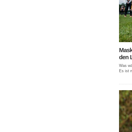
Mask
den 
Was wär
Es ist n