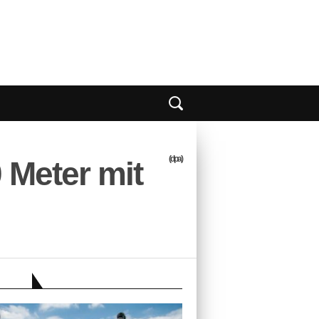
(dpa)
 Meter mit
EBER