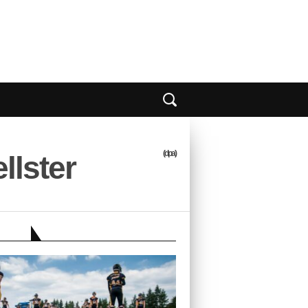
(dpa)
llster
EBER