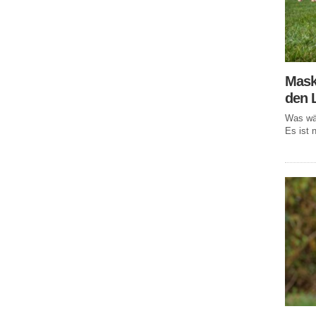
Mask
den 
Was wär
Es ist n