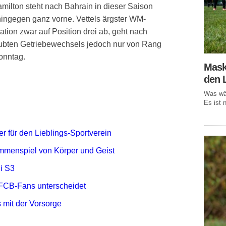
milton steht nach Bahrain in dieser Saison
hingegen ganz vorne. Vettels ärgster WM-
ation zwar auf Position drei ab, geht nach
aubten Getriebewechsels jedoch nur von Rang
onntag.
Mask
den 
Was wär
Es ist n
r für den Lieblings-Sportverein
mmenspiel von Körper und Geist
i S3
FCB-Fans unterscheidet
 mit der Vorsorge