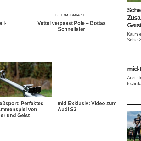
Schi
BEITRAG DANACH →
Zusa
ll-
Vettel verpasst Pole – Bottas
Geis
Schnellster
Kaum ei
Schießs
mid-
Audi st
technika
AKTUE
eßsport: Perfektes
mid-Exklusiv: Video zum
mmenspiel von
Audi S3
er und Geist