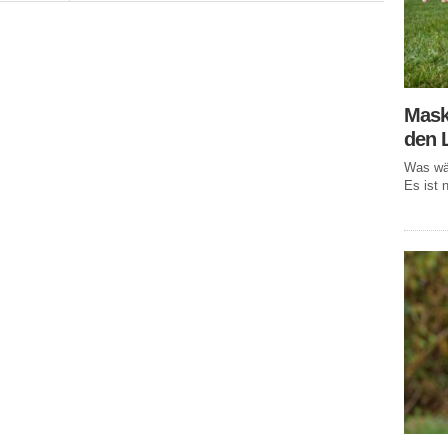
Mask
den 
Was wär
Es ist n