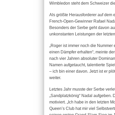
Wimbledon steht dem Schweizer die 
Als größte Herausforderer auf dem 
French-Open-Gewinner Rafael Nadal
Besonders der Serbe geht davon aus
unkonstanten Leistungen der letzte
„Roger ist immer noch die Nummer e
einen Dämpfer erhalten“, meinte der 
nach vier Jahren absoluter Dominan
Namen aufgetaucht, talentierte Spie
– ich bin einer davon. Jetzt ist er p
weiter.
Letztes Jahr musste der Serbe verl
„Sandplatzkönig“ Nadal aufgeben. D
motiviert. „Ich habe in den letzten 
Queen’s Club hat mir viel Selbstver
seinen ersten Grand-Slam-Sieg im Jan