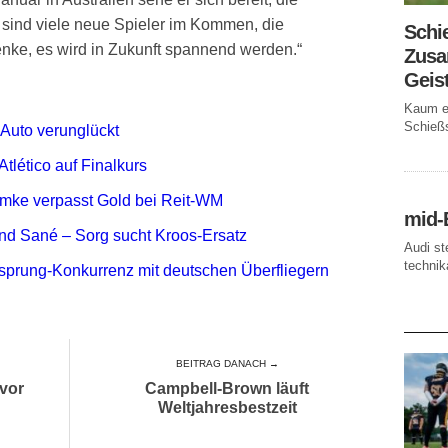
s sind viele neue Spieler im Kommen, die
Schi
enke, es wird in Zukunft spannend werden.“
Zusa
Geis
Kaum ei
Schießs
 Auto verunglückt
tlético auf Finalkurs
limke verpasst Gold bei Reit-WM
mid-
nd Sané – Sorg sucht Kroos-Ersatz
Audi st
technika
hsprung-Konkurrenz mit deutschen Überfliegern
AKTUE
BEITRAG DANACH →
vor
Campbell-Brown läuft
Weltjahresbestzeit