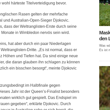
wohl härteste Titelverteidigung bevor.
englischen Rasen gelten der mehrfache
 und Australian-Open-Sieger Djokovic.
, dass der Weltranglisten-Erste durch seine
Mask
n Monate in Wimbledon nervös sein wird.
den 
ins, hat aber durch ein paar Niederlagen
Was wär
Weltranglisten-Dritte. „Es ist normal, dass er
Es ist n
z Höhen und Tiefen hat. Da sind einige neue
ler, die daran glauben ihn schlagen zu können
lötzlich ein bisschen besorgt“, meinte Djokovic
etzungsbedingt im Halbfinale gegen
ieses Jahr ist der Queen’s-Finalist besonders
Monaten wirklich gut gespielt. Das Endspiel im
trauen gegeben“, erklärte Djokovic. Durch
uar in Australien sehe er sich bereit, die