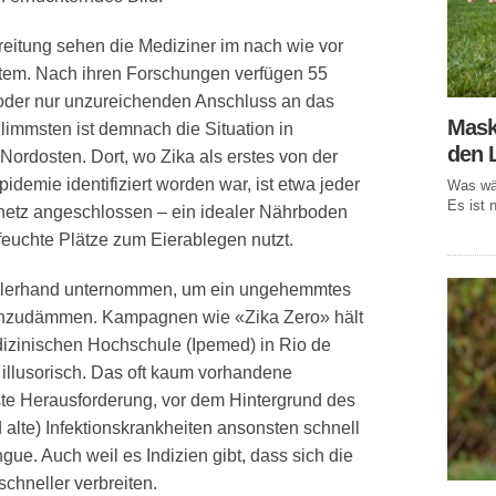
reitung sehen die Mediziner im nach wie vor
tem. Nach ihren Forschungen verfügen 55
 oder nur unzureichenden Anschluss an das
Mask
limmsten ist demnach die Situation in
den 
ordosten. Dort, wo Zika als erstes von der
idemie identifiziert worden war, ist etwa jeder
Was wär
Es ist n
netz angeschlossen – ein idealer Nährboden
feuchte Plätze zum Eierablegen nutzt.
g allerhand unternommen, um ein ungehemmtes
inzudämmen. Kampagnen wie «Zika Zero» hält
dizinischen Hochschule (Ipemed) in Rio de
r illusorisch. Das oft kaum vorhandene
te Herausforderung, vor dem Hintergrund des
 alte) Infektionskrankheiten ansonsten schnell
ue. Auch weil es Indizien gibt, dass sich die
hneller verbreiten.