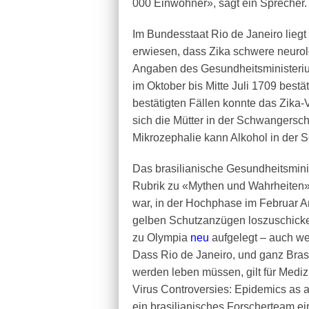
000 Einwohner», sagt ein Sprecher.
Im Bundesstaat Rio de Janeiro liegt 
erwiesen, dass Zika schwere neuro
Angaben des Gesundheitsministeriu
im Oktober bis Mitte Juli 1709 bestä
bestätigten Fällen konnte das Zika
sich die Mütter in der Schwangerschaf
Mikrozephalie kann Alkohol in der 
Das brasilianische Gesundheitsmini
Rubrik zu «Mythen und Wahrheiten» 
war, in der Hochphase im Februar 
gelben Schutzanzügen loszuschicke
zu Olympia
neu
aufgelegt – auch wen
Dass Rio de Janeiro, und ganz Brasi
werden leben müssen, gilt für Mediz
Virus Controversies: Epidemics as 
ein brasilianisches Forscherteam ei