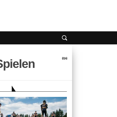
(dpa)
Spielen
EBER