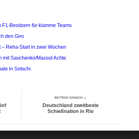
n F1-Besitzern für klamme Teams
ich den Giro
t – Reha-Start in zwei Wochen
m mit Savchenko/Massot Achte
ale in Sotschi
BEITRAG DANACH →
ünf
Deutschland zweitbeste
z
Schießnation in Rio