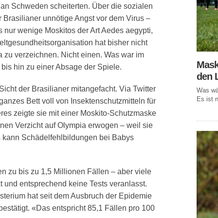
le an Schweden scheiterten. Über die sozialen
r Brasilianer unnötige Angst vor dem Virus –
 nur wenige Moskitos der Art Aedes aegypti,
eltgesundheitsorganisation hat bisher nicht
a zu verzeichnen. Nicht einen. Was war im
Mask
, bis hin zu einer Absage der Spiele.
den 
cht der Brasilianer mitangefacht. Via Twitter
Was wär
Es ist n
n ganzes Bett voll von Insektenschutzmitteln für
res zeigte sie mit einer Moskito-Schutzmaske
inen Verzicht auf Olympia erwogen – weil sie
us kann Schädelfehlbildungen bei Babys
n zu bis zu 1,5 Millionen Fällen – aber viele
t und entsprechend keine Tests veranlasst.
sterium hat seit dem Ausbruch der Epidemie
 bestätigt. «Das entspricht 85,1 Fällen pro 100