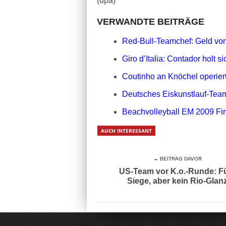
(dpa)
VERWANDTE BEITRÄGE
Red-Bull-Teamchef: Geld vo
Giro d’Italia: Contador holt s
Coutinho an Knöchel operier
Deutsches Eiskunstlauf-Tea
Beachvolleyball EM 2009 Fin
AUCH INTERESSANT
← BEITRAG DAVOR
US-Team vor K.o.-Runde: F
Siege, aber kein Rio-Glan