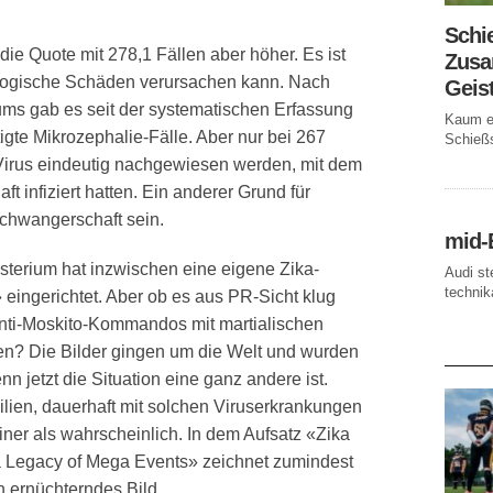
Schi
die Quote mit 278,1 Fällen aber höher. Es ist
Zusa
logische Schäden verursachen kann. Nach
Geis
ms gab es seit der systematischen Erfassung
Kaum ei
tigte Mikrozephalie-Fälle. Aber nur bei 267
Schießs
-Virus eindeutig nachgewiesen werden, mit dem
t infiziert hatten. Ein anderer Grund für
Schwangerschaft sein.
mid-
sterium hat inzwischen eine eigene Zika-
Audi st
technika
eingerichtet. Aber ob es aus PR-Sicht klug
Anti-Moskito-Kommandos mit martialischen
n? Die Bilder gingen um die Welt und wurden
AKTUE
n jetzt die Situation eine ganz andere ist.
lien, dauerhaft mit solchen Viruserkrankungen
iner als wahrscheinlich. In dem Aufsatz «Zika
a Legacy of Mega Events» zeichnet zumindest
n ernüchterndes Bild.