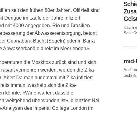
Schi
ien seit den frühen 80er Jahren. Offiziell sind
Zusa
it Dengue im Laufe der Jahre infiziert
Geis
ird mit 4000 angegeben. Rio und Brasilien
Kaum ei
 Verbesserung der Abwasserentsorgung, betont
Schießs
der Guanabara-Bucht (Segeln) oder in Barra
ie Abwasserkanäle direkt im Meer enden».
mid-
eraturen die Moskitos zurück sind und sich
 rasant vermehren werden, werden die Zika-
Audi st
technika
Aber: Da man nur einmal mit Zika infiziert
ereits immun, weshalb sich die Zika-
en könnte. «Wir erwarten, dass die
n weitgehend überwunden ist», bilanziert Neil
-Analysen des Imperial College London im